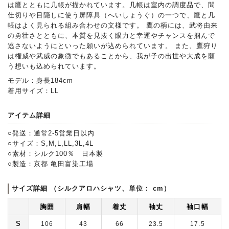
は鷹とともに几帳が描かれています。几帳は室内の調度品で、間
仕切りや目隠しに使う屏障具（へいしょうぐ）の一つで、鷹と几
帳はよく見られる組み合わせの文様です。 鷹の柄には、武将由来
の勇壮さとともに、本質を見抜く眼力と幸運やチャンスを掴んで
逃さないようにといった願いが込められています。 また、鷹狩り
は権威や武威の象徴でもあることから、我が子の出世や大成を願
う想いも込められています。
モデル：身長184cm
着用サイズ：LL
アイテム詳細
○発送：通常2-5営業日以内
○サイズ：S,M,L,LL,3L,4L
○素材：シルク100％ 日本製
○製造：京都 亀田富染工場
サイズ詳細 （シルクアロハシャツ、単位： cm）
胸囲
肩幅
着丈
袖丈
袖口幅
S
106
43
66
23.5
17.5