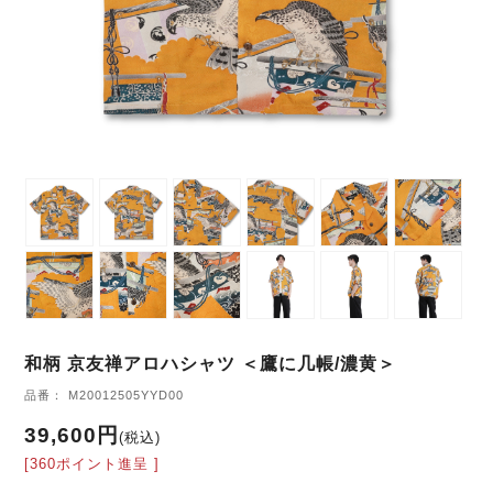
和柄 京友禅アロハシャツ ＜鷹に几帳/濃黄＞
品番： M20012505YYD00
39,600円
(税込)
[360ポイント進呈 ]