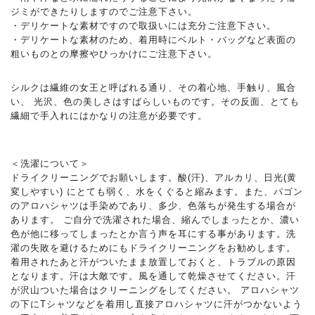
ジミができたりしますのでご注意下さい。
・デリケートな素材ですので取扱いには充分ご注意下さい。
・デリケートな素材のため、着用時にベルト・バッグなど表面の
粗いものとの摩擦やひっかけにご注意下さい。
シルクは繊維の女王と呼ばれる通り、その着心地、手触り、風合
い、 光沢、色の美しさはすばらしいものです。その反面、とても
繊細で手入れにはかなりの注意が必要です。
＜洗濯について＞
ドライクリーニングでお願いします。酸(汗)、アルカリ、日光(黄
変しやすい) にとても弱く、水をくぐると縮みます。また、パゴン
のアロハシャツは手染めであり、多少、色落ちが発生する場合が
あります。 ご自分で洗濯された場合、縮んでしまったとか、濃い
色が他に移ってしまったとか言う声を耳にする事があります。洗
濯の失敗を避けるためにもドライクリーニングをお勧めします。
着用されたあと汗がついたまま放置しておくと、トラブルの原因
となります。汗は大敵です。風を通して乾燥させてください。汗
が沢山ついた場合はクリーニングをしてください。 アロハシャツ
の下にTシャツなどを着用し直接アロハシャツに汗がつかないよう