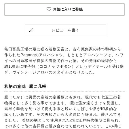
お気に入りに登録
レビューを書く
亀田富染工場の蔵に眠る着物図案と、古布蒐集家の持つ和柄から
作られたPagongのアロハシャツ。もともとアロハシャツは、ハワ
イへの日系移民が持参の着物で作った物。その発祥の経緯から、
絹100％に椰子殻（ココナッツボタン）というディテールも受け継
ぎ、ヴィンテージアロハのスタイルとなりました。
和柄の意味 -鷹に几帳-
鷹（たか）は男児の産着の定番柄ともされ、現代でも七五三の着
物柄として多く見る事ができます。 鷹は遥か遠くまでを見渡し、
素早く獲物を見つけて捉える眼と鋭いくちばしや爪が印象的な
猛々しい鳥です。その勇猛さから大名達にも好まれ、愛されてき
ました。 着物の柄として使用されたのは江戸時代後期に見られ、
その多くは他の吉祥柄と組み合わせて使われています。この柄に