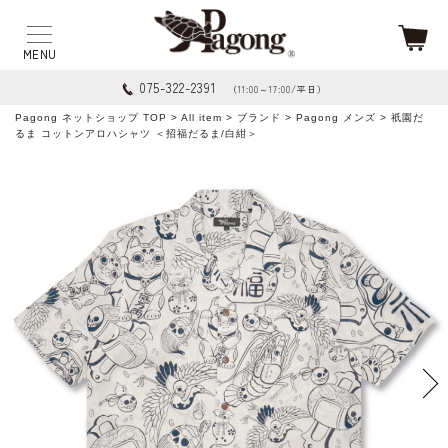
075-322-2391
（11:00～17:00/平日）
Pagong ネットショップ TOP
>
All item
>
ブランド
>
Pagong メンズ
> 祇園だ
るま コットンアロハシャツ ＜招福だるま/白紺＞