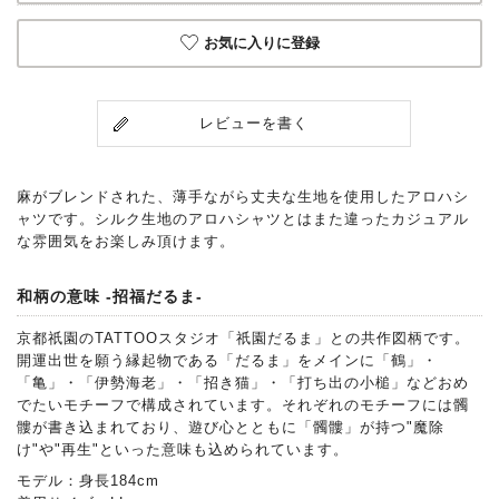
お気に入りに登録
レビューを書く
麻がブレンドされた、薄手ながら丈夫な生地を使用したアロハシ
ャツです。シルク生地のアロハシャツとはまた違ったカジュアル
な雰囲気をお楽しみ頂けます。
和柄の意味 -招福だるま-
京都祇園のTATTOOスタジオ「祇園だるま」との共作図柄です。
開運出世を願う縁起物である「だるま」をメインに「鶴」・
「亀」・「伊勢海老」・「招き猫」・「打ち出の小槌」などおめ
でたいモチーフで構成されています。それぞれのモチーフには髑
髏が書き込まれており、遊び心とともに「髑髏」が持つ"魔除
け"や"再生"といった意味も込められています。
モデル：身長184cm