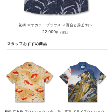
花柄 マオカラーブラウス ＜百合と露芝/紺＞
22,000
円（税込）
スタッフおすすめ商品
和柄 京友禅 アロハシャツ ＜金
歌川広重 ドライアロハシャツ