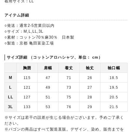
着用サイズ：LL
アイテム詳細
○発送：通常2-5営業日以内
○サイズ：M,L,LL,3L
○素材：コットン70％麻30％ 日本製
○製造：京都 亀田富染工場
サイズ詳細 （コットンアロハシャツ、単位： cm）
胸囲
肩幅
着丈
袖丈
袖口幅
M
115
47
71
26
18.5
L
121
49
73
27
19.5
LL
127
51
75
28
20.5
3L
133
53
76
29
21.5
※サイズは若干の誤差が生じる場合がございます。予めご了承く
ださい。
※パゴンの商品はすべて製造直販。デザイン、染め、販売までを