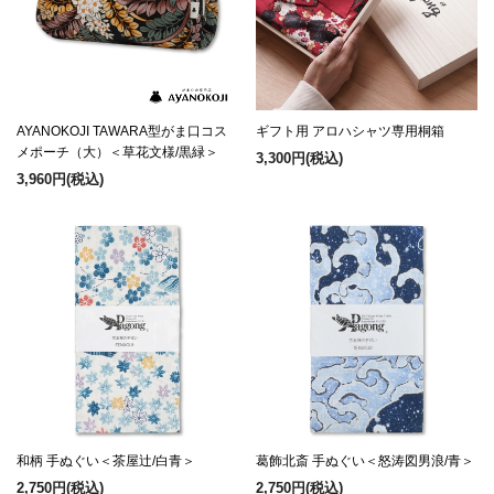
AYANOKOJI TAWARA型がま口コス
ギフト用 アロハシャツ専用桐箱
メポーチ（大）＜草花文様/黒緑＞
3,300円
(税込)
3,960円
(税込)
和柄 手ぬぐい＜茶屋辻/白青＞
葛飾北斎 手ぬぐい＜怒涛図男浪/青＞
2,750円
(税込)
2,750円
(税込)