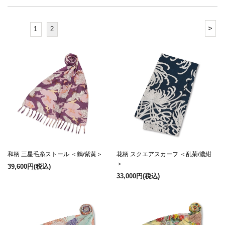
>
1
2
和柄 三星毛糸ストール ＜鶴/紫黄＞
花柄 スクエアスカーフ ＜乱菊/濃紺
＞
39,600円
(税込)
33,000円
(税込)