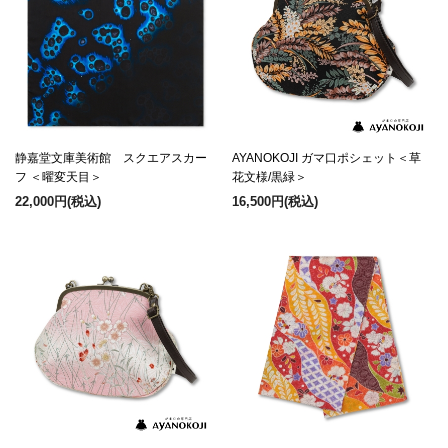
静嘉堂文庫美術館 スクエアスカー
AYANOKOJI ガマ口ポシェット＜草
フ ＜曜変天目＞
花文様/黒緑＞
22,000円
(税込)
16,500円
(税込)