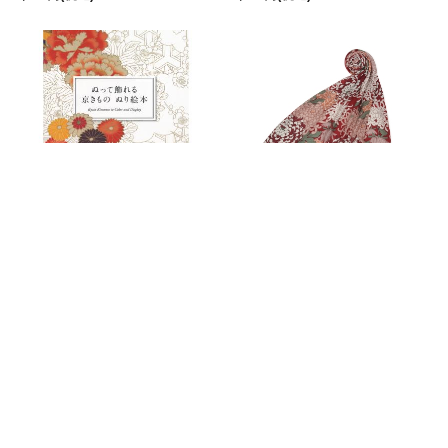
和柄「ぬって飾れる 京きもの ぬ
花柄 三星毛糸ストール ＜大輪菊/赤
り絵本」
橙＞
1,320円
(税込)
在庫切れ
39,600円
(税込)