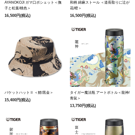
AYANOKOJI ガマ口ポシェット＜撫
和柄 綿麻ストール ＜道長取りに辻が
子と松葉/桃色＞
花/橙＞
16,500円
(税込)
16,500円
(税込)
バケットハットⅡ ＜鯉/黒金＞
タイガー魔法瓶 アートボトル＜龍神/
青鼠＞
15,400円
(税込)
13,750円
(税込)