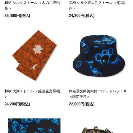
和柄 シルクストール ＜きのこ/若竹
花柄 シルク綿大判ストール ＜菊/黒
色＞
赤＞
26,400円
(税込)
24,200円
(税込)
和柄 大判ストール ＜線画花文様/橙
静嘉堂文庫美術館 バケットハットⅡ
＞
＜曜変天目＞
24,200円
(税込)
22,000円
(税込)