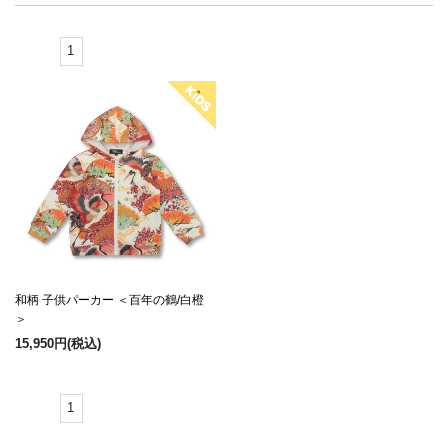
1
和柄 子供パーカー ＜百年の鶴/白橙
＞
15,950円
(税込)
1