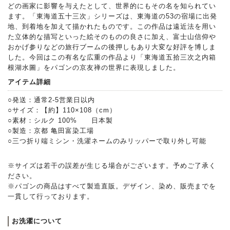
どの画家に影響を与えたとして、世界的にもその名を知られてい
ます。「東海道五十三次」シリーズは、東海道の53の宿場に出発
地、到着地を加えて描かれたものです。この作品は遠近法を用い
た立体的な描写といった絵そのものの良さに加え、富士山信仰や
おかげ参りなどの旅行ブームの後押しもあり大変な好評を博しま
した。今回はこの有名な広重の作品より「東海道五拾三次之内箱
根湖水圖」をパゴンの京友禅の世界に表現しました。
アイテム詳細
○発送：通常2-5営業日以内
○サイズ：【約】110×108（cm）
○素材：シルク 100% 日本製
○製造：京都 亀田富染工場
○三つ折り端ミシン・洗濯ネームのみリッパーで取り外し可能
※サイズは若干の誤差が生じる場合がございます。予めご了承く
ださい。
※パゴンの商品はすべて製造直販。デザイン、染め、販売までを
一貫して行っております。
お洗濯について