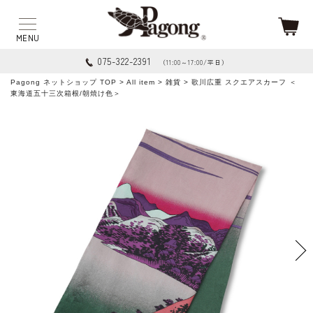
075-322-2391
（11:00～17:00/平日）
Pagong ネットショップ TOP
>
All item
>
雑貨
> 歌川広重 スクエアスカーフ ＜
東海道五十三次箱根/朝焼け色＞