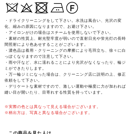
・ドライクリーニングをして下さい。水洗は風合い、光沢の変
化、縮みの原因になりますので、お避け下さい。
・アイロンがけの場合はスチームを使用しないで下さい。
・素材の性質上、耐光堅牢度が弱いので直射日光や蛍光灯の長時
間照射により色あせすることがございます。
・濃色品は着用・クリーニングの摩擦により毛羽立ち、徐々に白
っぽくなりますので注意して下さい。
・雨や汗など、水に濡れることにより光沢がなくなったり、輪ジ
ミができたりします。
・万一輪ジミになった場合は、クリーニング店に説明の上、修正
依頼をして下さい。
・デリケートな素材ですので、激しい運動や極度に力が加われば
縫い目が開いたり、目寄れする性質を持っています。
※実際の色とは異なって見える場合がございます。
※柄出方は、写真と異なる場合がございます。
この商品を見た人は、