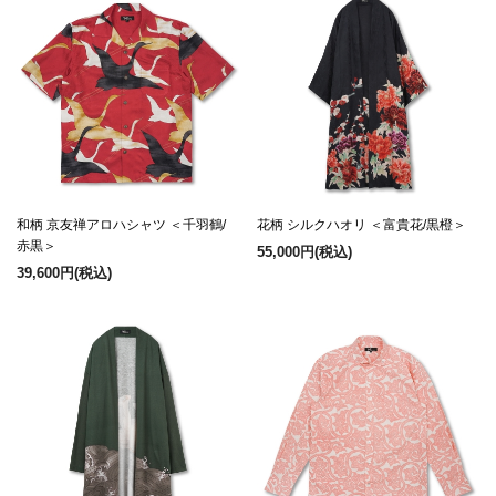
和柄 京友禅アロハシャツ ＜千羽鶴/
花柄 シルクハオリ ＜富貴花/黒橙＞
赤黒＞
55,000円
(税込)
39,600円
(税込)