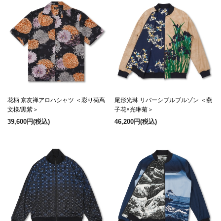
花柄 京友禅アロハシャツ ＜彩り菊蔦
尾形光琳 リバーシブルブルゾン ＜燕
文様/黒紫＞
子花×光琳菊＞
39,600円
(税込)
46,200円
(税込)