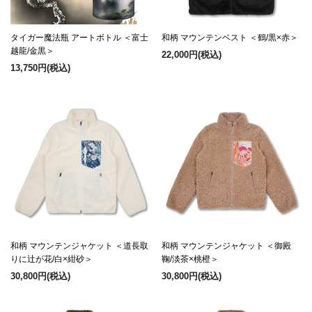
タイガー魔法瓶 アートボトル ＜富士
和柄 マウンテンベスト ＜鶴/黒×赤＞
越龍/金黒＞
22,000円
(税込)
13,750円
(税込)
和柄 マウンテンジャケット ＜道長取
和柄 マウンテンジャケット ＜御殿
りに辻が花/白×紺砂＞
鞠/淡茶×桃橙＞
30,800円
(税込)
30,800円
(税込)