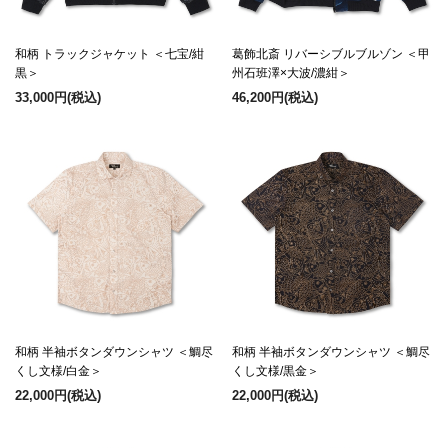
和柄 トラックジャケット ＜七宝/紺
葛飾北斎 リバーシブルブルゾン ＜甲
黒＞
州石班澤×大波/濃紺＞
33,000円
(税込)
46,200円
(税込)
和柄 半袖ボタンダウンシャツ ＜鯛尽
和柄 半袖ボタンダウンシャツ ＜鯛尽
くし文様/白金＞
くし文様/黒金＞
22,000円
(税込)
22,000円
(税込)