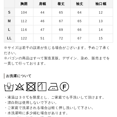
胸囲
肩幅
着丈
袖丈
袖口幅
S
104
44
65
64
12
M
112
46
67
65
13
L
116
47
69
66
14
LL
122
51
72
67
15
※サイズは若干の誤差が生じる場合がございます。予めご了承く
ださい。
※パゴンの商品はすべて製造直販。デザイン、染め、販売までを
一貫して行っております。
お洗濯について
・液温は３０℃を限度とし、ご家庭でも手洗いして頂けます。
・漂白剤は使用しないで下さい。
・ご家庭で洗濯される場合は軽く押し洗いして下さい。
・水洗濯時に多少縮む場合があります。