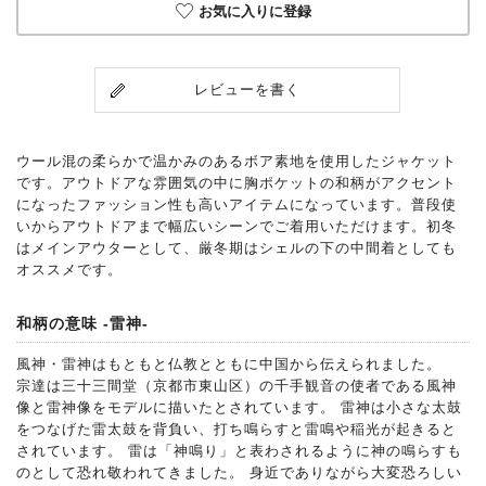
お気に入りに登録
レビューを書く
ウール混の柔らかで温かみのあるボア素地を使用したジャケット
です。アウトドアな雰囲気の中に胸ポケットの和柄がアクセント
になったファッション性も高いアイテムになっています。普段使
いからアウトドアまで幅広いシーンでご着用いただけます。初冬
はメインアウターとして、厳冬期はシェルの下の中間着としても
オススメです。
和柄の意味 -雷神-
風神・雷神はもともと仏教とともに中国から伝えられました。
宗達は三十三間堂（京都市東山区）の千手観音の使者である風神
像と雷神像をモデルに描いたとされています。 雷神は小さな太鼓
をつなげた雷太鼓を背負い、打ち鳴らすと雷鳴や稲光が起きると
されています。 雷は「神鳴り」と表わされるように神の鳴らすも
のとして恐れ敬われてきました。 身近でありながら大変恐ろしい