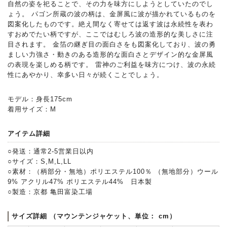
自然の姿を祀ることで、その力を味方にしようとしていたのでし
ょう。 パゴン所蔵の波の柄は、金屏風に波が描かれているものを
図案化したものです。絶え間なく寄せては返す波は永続性を表わ
すおめでたい柄ですが、ここではむしろ波の造形的な美しさに注
目されます。 金箔の継ぎ目の面白さをも図案化しており、波の勇
ましい力強さ・動きのある造形的な面白さとデザイン的な金屏風
の表現を楽しめる柄です。 雷神のご利益を味方につけ、波の永続
性にあやかり、幸多い日々が続くことでしょう。
モデル：身長175cm
着用サイズ：M
アイテム詳細
○発送：通常2-5営業日以内
○サイズ：S,M,L,LL
○素材：（柄部分・無地）ポリエステル100％ （無地部分）ウール
9% アクリル47% ポリエステル44% 日本製
○製造：京都 亀田富染工場
サイズ詳細 （マウンテンジャケット、単位： cm）