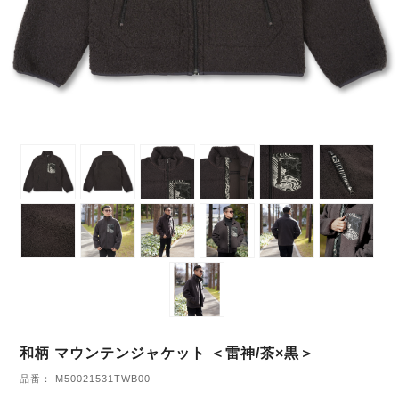
和柄 マウンテンジャケット ＜雷神/茶×黒＞
品番： M50021531TWB00