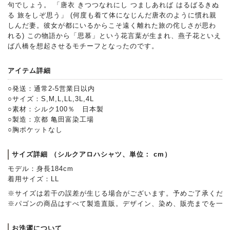
句でしょう。 「唐衣 きつつなれにし つましあれば はるばるきぬ
る 旅をしぞ思う」 (何度も着て体になじんだ唐衣のように慣れ親
しんだ妻。彼女が都にいるからこそ遠く離れた旅の侘しさが思わ
れる) この物語から「思慕」という花言葉が生まれ、燕子花といえ
ば八橋を想起させるモチーフとなったのです。
アイテム詳細
○発送：通常2-5営業日以内
○サイズ：S,M,L,LL,3L,4L
○素材：シルク100％ 日本製
○製造：京都 亀田富染工場
○胸ポケットなし
サイズ詳細 （シルクアロハシャツ、単位： cm）
モデル：身長184cm
着用サイズ：LL
※サイズは若干の誤差が生じる場合がございます。予めご了承くだ
※パゴンの商品はすべて製造直販。デザイン、染め、販売までを一
お洗濯について