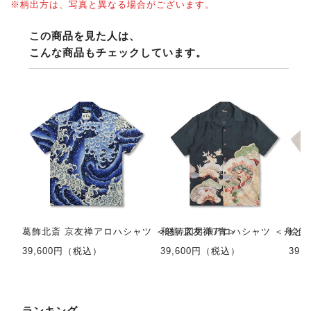
※柄出方は、写真と異なる場合がございます。
この商品を見た人は、
こんな商品もチェックしています。
葛飾北斎 京友禅アロハシャツ ＜怒涛図男浪/青＞
和柄 京友禅アロハシャツ ＜舟と鶴
絵師
39,600円（税込）
39,600円（税込）
39,
ランキング