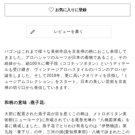
お気に入りに登録
レビューを書く
パゴンはこれまで様々な美術作品を京友禅の柄におこし表現して
きました。アロハシャツのルーツが日本の着物であること。その
経緯から、絹100％に椰子殻（ココナッツボタン）というディテー
ルも受け継ぎ、ヴィンテージアロハスタイルのパゴンのアロハが
誕生しました。そして2018年、更に高いクオリティを目指し『ミ
ュージアムコレクション』をスタート。日本の美しい芸術を京友
禅の切り口から発信していきます。
和柄の意味 -燕子花-
大胆に配置された燕子花が目を惹くこの柄は、メトロポリタン美
術館(ニューヨーク)に所蔵されている尾形光琳の『八橋図屏風』を
基に構成しました。燕子花でとりわけ有名なのは『伊勢物語』第
九段「東下り」の中、三河の国(愛知県東部)・八橋で詠まれたこの