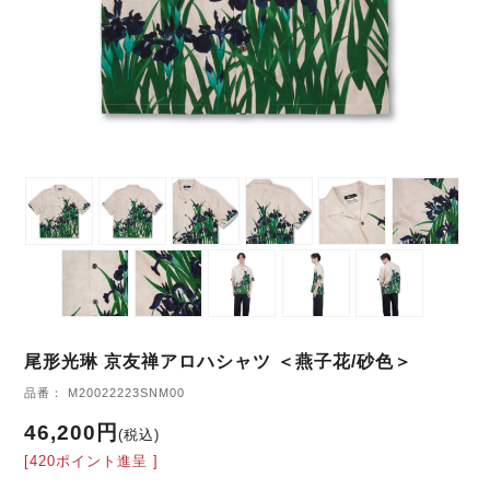
尾形光琳 京友禅アロハシャツ ＜燕子花/砂色＞
品番： M20022223SNM00
46,200円
(税込)
[420ポイント進呈 ]