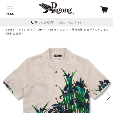
075-322-2391
（11:00～17:00/平日）
Pagong ネットショップ TOP
>
All item
>
メンズ
> 尾形光琳 京友禅アロハシャツ
＜燕子花/砂色＞