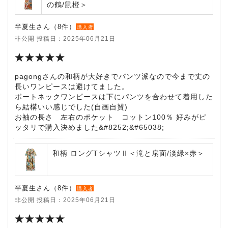
の鶴/鼠橙＞
半夏生さん（8件）
購入者
非公開 投稿日：2025年06月21日
pagongさんの和柄が大好きでパンツ派なので今まで丈の
長いワンピースは避けてました。
ボートネックワンピースは下にパンツを合わせて着用した
ら結構いい感じでした(自画自賛)
お袖の長さ 左右のポケット コットン100％ 好みがピ
ッタリで購入決めました&#8252;&#65038;
和柄 ロングTシャツⅡ＜滝と扇面/淡緑×赤＞
半夏生さん（8件）
購入者
非公開 投稿日：2025年06月21日