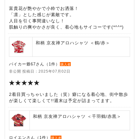
富貴花が艶やかで小粋でお洒落！
「凛」とした感じが素敵です。
人目を引く事間違いなし！
肌触りの爽やかさが良く、着心地もサイコーです(*^^*)
和柄 京友禅アロハシャツ ＜鶴/赤＞
バイカー爺67さん（1件）
購入者
非公開 投稿日：2025年07月02日
2着目買っちゃいました（笑）癖になる着心地、街中散歩
が楽しくて楽しくて!!週末は予定が詰まってます。
和柄 京友禅アロハシャツ ＜千羽鶴/赤黒＞
ロイエンさん（1件）
購入者