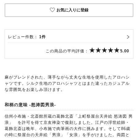
お気に入りに登録
レビュー件数：
1件
この商品の平均評価：
5.00
麻がブレンドされた、薄手ながら丈夫な生地を使用したアロハシ
ャツです。シルク生地のアロハシャツとはまた違ったカジュアル
な雰囲気をお楽しみ頂けます。
和柄の意味 -怒涛図男浪-
信州小布施・北斎館所蔵の葛飾北斎「上町祭屋台天井絵 怒涛図 男
浪」 を許可を得て京友禅染で復刻しました。江戸の浮世絵師・
葛飾北斎は晩年、小布施で肉筆画の大作に挑みます。そして86歳
の時に祭屋台の天井絵「男浪」「女浪」を手がけました。両図と