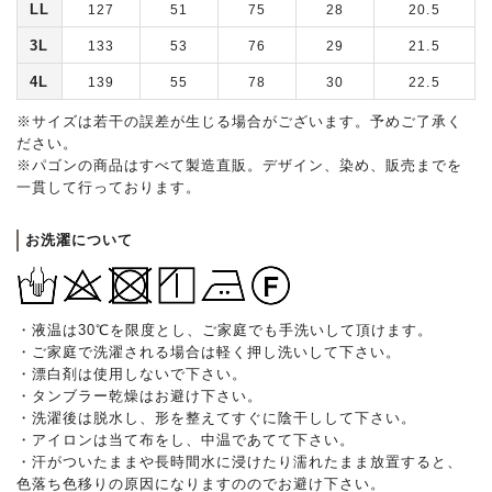
LL
127
51
75
28
20.5
3L
133
53
76
29
21.5
4L
139
55
78
30
22.5
※サイズは若干の誤差が生じる場合がございます。予めご了承く
ださい。
※パゴンの商品はすべて製造直販。デザイン、染め、販売までを
一貫して行っております。
お洗濯について
・液温は30℃を限度とし、ご家庭でも手洗いして頂けます。
・ご家庭で洗濯される場合は軽く押し洗いして下さい。
・漂白剤は使用しないで下さい。
・タンブラー乾燥はお避け下さい。
・洗濯後は脱水し、形を整えてすぐに陰干しして下さい。
・アイロンは当て布をし、中温であてて下さい。
・汗がついたままや長時間水に浸けたり濡れたまま放置すると、
色落ち色移りの原因になりますののでお避け下さい。