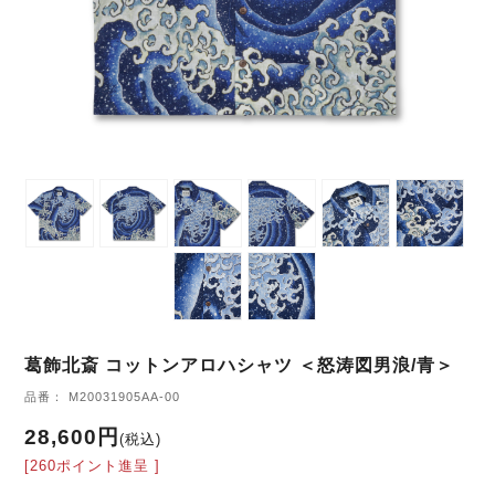
葛飾北斎 コットンアロハシャツ ＜怒涛図男浪/青＞
品番： M20031905AA-00
28,600円
(税込)
[260ポイント進呈 ]