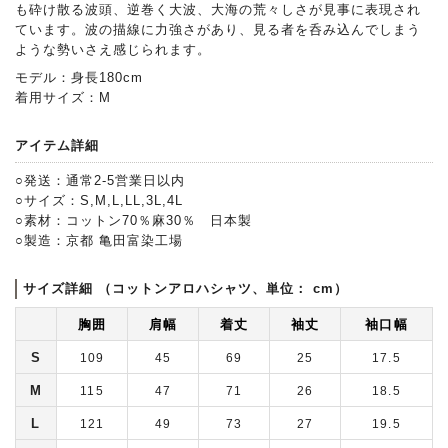
も砕け散る波頭、逆巻く大波、大海の荒々しさが見事に表現され
ています。波の描線に力強さがあり、見る者を呑み込んでしまう
ような勢いさえ感じられます。
モデル：身長180cm
着用サイズ：M
アイテム詳細
○発送：通常2-5営業日以内
○サイズ：S,M,L,LL,3L,4L
○素材：コットン70％麻30％ 日本製
○製造：京都 亀田富染工場
サイズ詳細 （コットンアロハシャツ、単位： cm）
胸囲
肩幅
着丈
袖丈
袖口幅
S
109
45
69
25
17.5
M
115
47
71
26
18.5
L
121
49
73
27
19.5