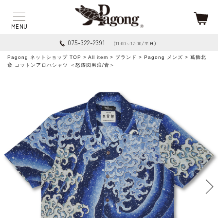
075-322-2391
（11:00～17:00/平日）
Pagong ネットショップ TOP
>
All item
>
ブランド
>
Pagong メンズ
> 葛飾北
斎 コットンアロハシャツ ＜怒涛図男浪/青＞