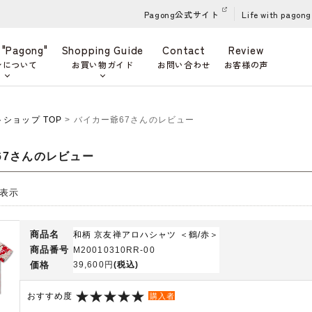
Pagong公式サイト
Life with pagong
 "Pagong"
Shopping Guide
Contact
Review
ンについて
お買い物ガイド
お問い合わせ
お客様の声
ットショップ TOP
> バイカー爺67さんのレビュー
67さんのレビュー
 件表示
商品名
和柄 京友禅アロハシャツ ＜鶴/赤＞
商品番号
M20010310RR-00
価格
39,600円
(税込)
おすすめ度
購入者