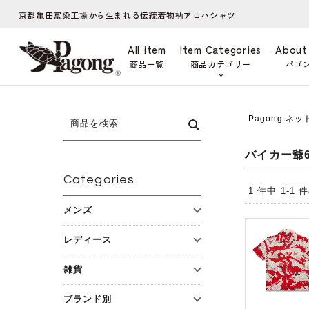
京都亀田富染工場から生まれる伝統着物柄アロハシャツ
All item
Item Categories
About
商品一覧
商品カテゴリー
パゴ
Pagong ネ
バイカー爺
Categories
1 件中 1-1
メンズ
レディース
雑貨
ブランド別