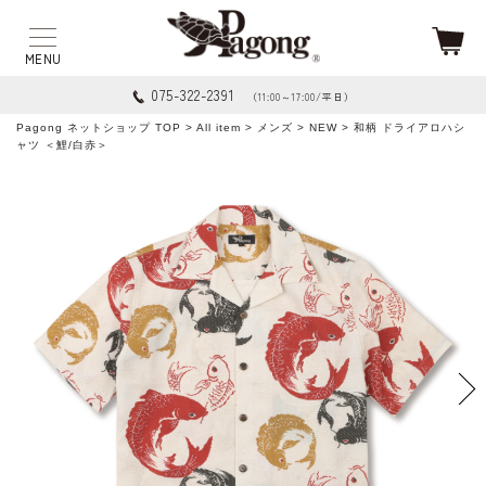
075-322-2391
（11:00～17:00/平日）
Pagong ネットショップ TOP
>
All item
>
メンズ
>
NEW
> 和柄 ドライアロハシ
ャツ ＜鯉/白赤＞