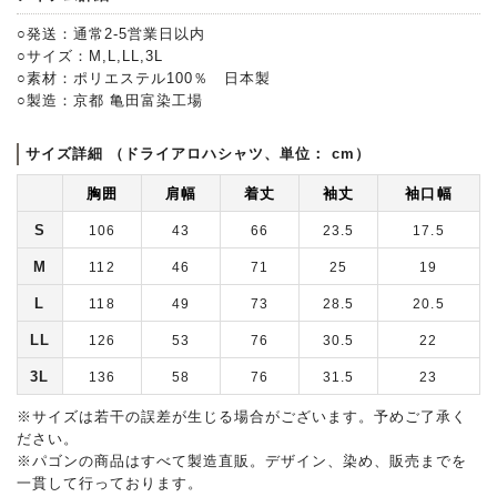
○発送：通常2-5営業日以内
○サイズ：M,L,LL,3L
○素材：ポリエステル100％ 日本製
○製造：京都 亀田富染工場
サイズ詳細 （ドライアロハシャツ、単位： cm）
胸囲
肩幅
着丈
袖丈
袖口幅
S
106
43
66
23.5
17.5
M
112
46
71
25
19
L
118
49
73
28.5
20.5
LL
126
53
76
30.5
22
3L
136
58
76
31.5
23
※サイズは若干の誤差が生じる場合がございます。予めご了承く
ださい。
※パゴンの商品はすべて製造直販。デザイン、染め、販売までを
一貫して行っております。