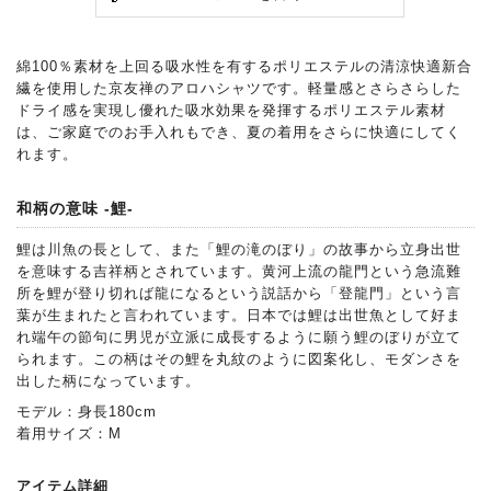
綿100％素材を上回る吸水性を有するポリエステルの清涼快適新合
繊を使用した京友禅のアロハシャツです。軽量感とさらさらした
ドライ感を実現し優れた吸水効果を発揮するポリエステル素材
は、ご家庭でのお手入れもでき、夏の着用をさらに快適にしてく
れます。
和柄の意味 -鯉-
鯉は川魚の長として、また「鯉の滝のぼり」の故事から立身出世
を意味する吉祥柄とされています。黄河上流の龍門という急流難
所を鯉が登り切れば龍になるという説話から「登龍門」という言
葉が生まれたと言われています。日本では鯉は出世魚として好ま
れ端午の節句に男児が立派に成長するように願う鯉のぼりが立て
られます。この柄はその鯉を丸紋のように図案化し、モダンさを
出した柄になっています。
モデル：身長180cm
着用サイズ：M
アイテム詳細