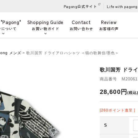
Pagong公式サイト
Life with pagong
 "Pagong"
Shopping Guide
Contact
Review
ンについて
お買い物ガイド
お問い合わせ
お客様の声
gong メンズ
> 歌川国芳 ドライアロハシャツ ＜猫の歌舞伎/墨色＞
歌川国芳 ドラ
商品番号 M200617
28,600円
(税込
[260ポイント進呈 ]
S