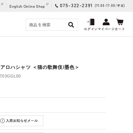
075-322-2391
(11:00-17:00/
)
平日
English Online Shop
ログイン
マイページ
カート
イアロハシャツ ＜猫の歌舞伎/墨色＞
03GGL00
)