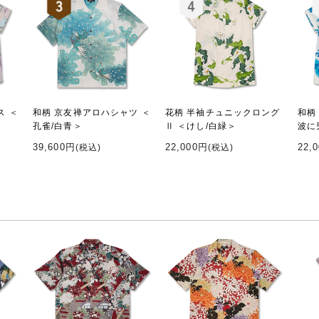
ス ＜
和柄 京友禅アロハシャツ ＜
花柄 半袖チュニックロング
和柄
孔雀/白青＞
Ⅱ ＜けし/白緑＞
波に
39,600円
22,000円
22,
(税込)
(税込)