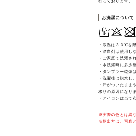
行っております。
お洗濯について
・液温は３０℃を
・漂白剤は使用し
・ご家庭で洗濯さ
・水洗濯時に多少
・タンブラー乾燥
・洗濯後は脱水し
・汗がついたまま
移りの原因になり
・アイロンは当て
※実際の色とは異
※柄出方は、写真