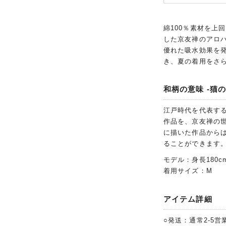
綿100％素材を上
した京友禅のアロ
優れた吸水効果を
き、夏の着用をさ
和柄の意味 -猫の
江戸時代を代表す
作品を、京友禅の
に描いた作品から
ることができます
モデル：身長180c
着用サイズ：M
アイテム詳細
○発送：通常2-5営