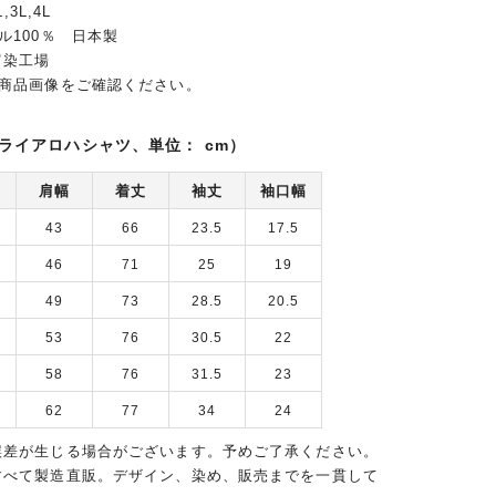
,3L,4L
ル100％ 日本製
富染工場
は商品画像をご確認ください。
ライアロハシャツ、単位： cm）
肩幅
着丈
袖丈
袖口幅
43
66
23.5
17.5
46
71
25
19
49
73
28.5
20.5
53
76
30.5
22
58
76
31.5
23
62
77
34
24
誤差が生じる場合がございます。予めご了承ください。
すべて製造直販。デザイン、染め、販売までを一貫して