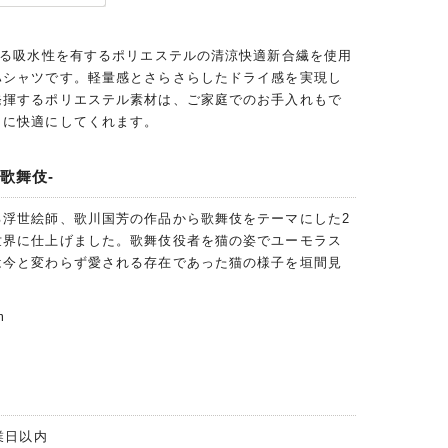
回る吸水性を有するポリエステルの清涼快適新合繊を使用
ハシャツです。軽量感とさらさらしたドライ感を実現し
発揮するポリエステル素材は、ご家庭でのお手入れもで
らに快適にしてくれます。
歌舞伎-
る浮世絵師、歌川国芳の作品から歌舞伎をテーマにした2
世界に仕上げました。歌舞伎役者を猫の姿でユーモラス
は今と変わらず愛される存在であった猫の様子を垣間見
。
m
業日以内