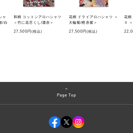
シャ
和柄 コットンアロハシャツ
花柄 ドライアロハシャツ ＜
花柄
根/白
＜竹に花尽くし/濃赤＞
大輪菊/橙赤紫＞
Ⅱ 
27,500円
27,500円
22,
(税込)
(税込)
Page Top