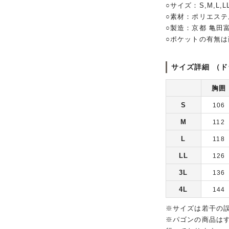
○サイズ：S,M,L,LL
○素材：ポリエステ
○製造：京都 亀田
○ポケットの有無
サイズ詳細 （ド
胸囲
S
106
M
112
L
118
LL
126
3L
136
4L
144
※サイズは若干の
※パゴンの商品は