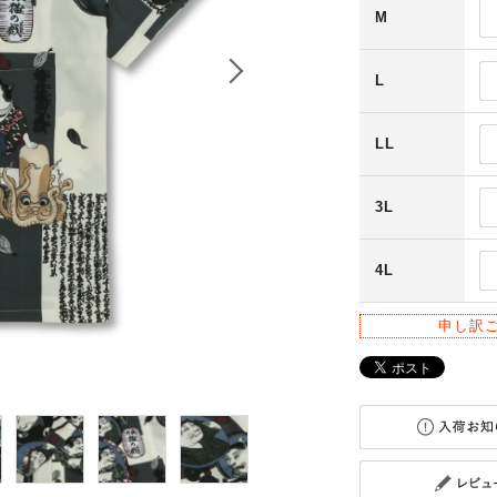
M
L
LL
3L
4L
申し訳