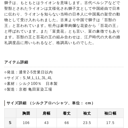
獅子は、もともとはライオンを意味します。古代ペルシアなどで
聖獣とされたライオンは文様化され獅子文として中国経由で日本
に伝わり、ライオンを知らない当時の日本人に中国風の架空の動
物として受け入れられました。古来より中国で獅子は「百獣の
王」と言われています。牡丹は豪華絢爛な花姿から「百花の王」
と呼ばれています。また「富貴花」とも言い、富の象徴でもあり
ます。百獣の王と百花の王の組み合わせは、江戸時代の大名の婚
礼調度品に用いられるなど、格調高いものでした。
アイテム詳細
○発送：通常2-5営業日以内
○サイズ：S,M,L,LL,3L,4L
○素材：シルク100％ 日本製
○製造：京都 亀田富染工場
サイズ詳細 （シルクアロハシャツ、単位： cm）
胸囲
肩幅
着丈
袖丈
袖口幅
S
106
43
66
23.5
17.5