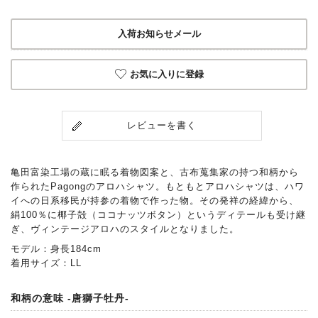
入荷お知らせメール
お気に入りに登録
レビューを書く
亀田富染工場の蔵に眠る着物図案と、古布蒐集家の持つ和柄から
作られたPagongのアロハシャツ。もともとアロハシャツは、ハワ
イへの日系移民が持参の着物で作った物。その発祥の経緯から、
絹100％に椰子殻（ココナッツボタン）というディテールも受け継
ぎ、ヴィンテージアロハのスタイルとなりました。
モデル：身長184cm
着用サイズ：LL
和柄の意味 -唐獅子牡丹-