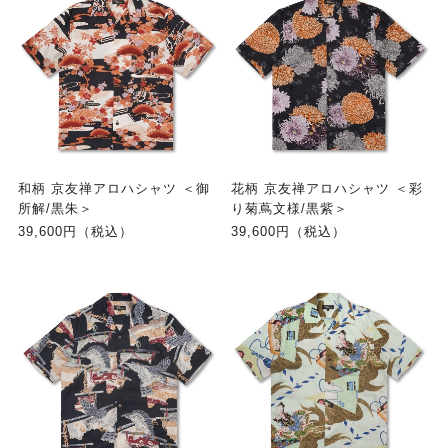
和柄 京友禅アロハシャツ ＜御
花柄 京友禅アロハシャツ ＜彩
所解/黒朱＞
り菊蔦文様/黒紫＞
39,600円（税込）
39,600円（税込）