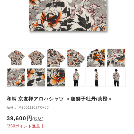
和柄 京友禅アロハシャツ ＜唐獅子牡丹/茶橙＞
品番： M20011102TO-00
39,600円
(税込)
[360ポイント進呈 ]