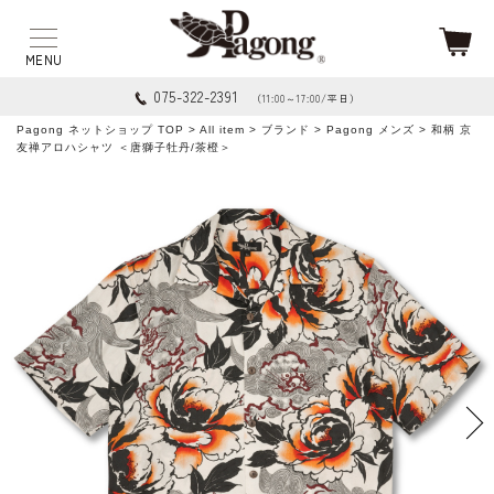
075-322-2391
（11:00～17:00/平日）
Pagong ネットショップ TOP
>
All item
>
ブランド
>
Pagong メンズ
> 和柄 京
友禅アロハシャツ ＜唐獅子牡丹/茶橙＞