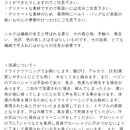
ジミができたりしますのでご注意下さい。
・デリケートな素材ですので取扱いには充分ご注意下さい。
・デリケートな素材のため、着用時にベルト・バッグなど表面の
粗いものとの摩擦やひっかけにご注意下さい。
シルクは繊維の女王と呼ばれる通り、その着心地、手触り、風合
い、 光沢、色の美しさはすばらしいものです。その反面、とても
繊細で手入れにはかなりの注意が必要です。
＜洗濯について＞
ドライクリーニングでお願いします。酸(汗)、アルカリ、日光(黄
変しやすい) にとても弱く、水をくぐると縮みます。また、パゴン
のアロハシャツは手染めであり、多少、色落ちが発生する場合が
あります。 ご自分で洗濯された場合、縮んでしまったとか、濃い
色が他に移ってしまったとか言う声を耳にする事があります。洗
濯の失敗を避けるためにもドライクリーニングをお勧めします。
着用されたあと汗がついたまま放置しておくと、トラブルの原因
となります。汗は大敵です。風を通して乾燥させてください。汗
が沢山ついた場合はクリーニングをしてください。 アロハシャツ
の下にTシャツなどを着用し直接アロハシャツに汗がつかないよう
に工夫して着用されている方も多くいらっしゃいます。 また、雨