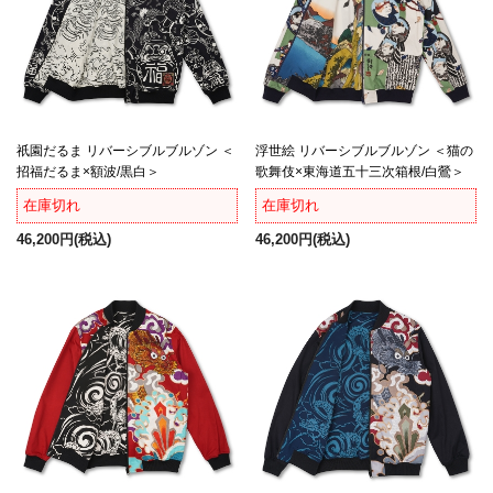
祇園だるま リバーシブルブルゾン ＜
浮世絵 リバーシブルブルゾン ＜猫の
招福だるま×額波/黒白＞
歌舞伎×東海道五十三次箱根/白鶯＞
在庫切れ
在庫切れ
46,200円
(税込)
46,200円
(税込)