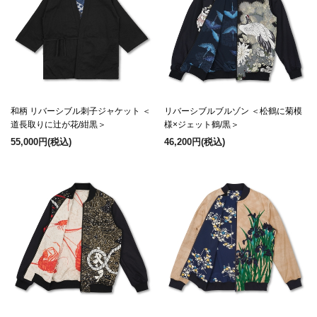
和柄 リバーシブル刺子ジャケット ＜
リバーシブルブルゾン ＜松鶴に菊模
道長取りに辻が花/紺黒＞
様×ジェット鶴/黒＞
55,000円
(税込)
46,200円
(税込)