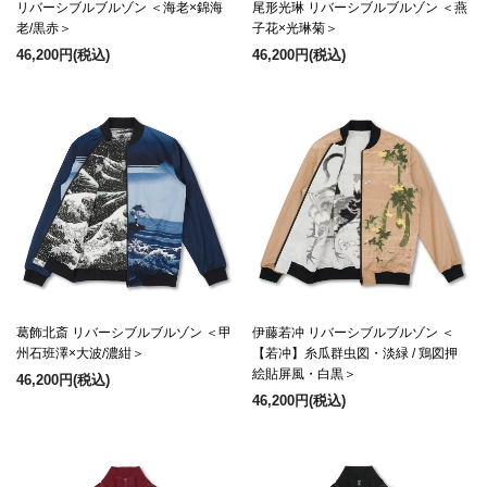
リバーシブルブルゾン ＜海老×錦海
尾形光琳 リバーシブルブルゾン ＜燕
老/黒赤＞
子花×光琳菊＞
46,200円
(税込)
46,200円
(税込)
葛飾北斎 リバーシブルブルゾン ＜甲
伊藤若冲 リバーシブルブルゾン ＜
州石班澤×大波/濃紺＞
【若冲】糸瓜群虫図・淡緑 / 鶏図押
絵貼屏風・白黒＞
46,200円
(税込)
46,200円
(税込)