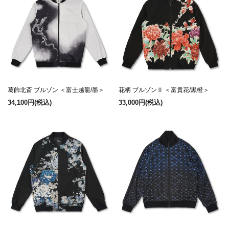
葛飾北斎 ブルゾン ＜富士越龍/墨＞
花柄 ブルゾンⅡ ＜富貴花/黒橙＞
34,100円
(税込)
33,000円
(税込)