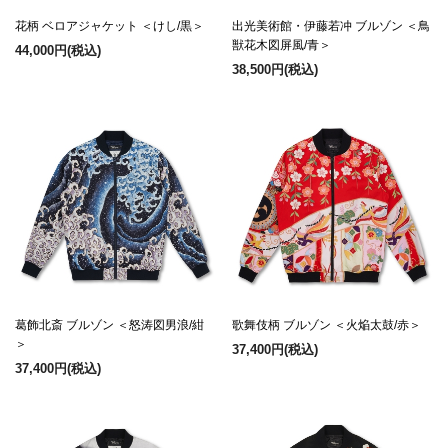
花柄 ベロアジャケット ＜けし/黒＞
出光美術館・伊藤若冲 ブルゾン ＜鳥
獣花木図屏風/青＞
44,000円
(税込)
38,500円
(税込)
葛飾北斎 ブルゾン ＜怒涛図男浪/紺
歌舞伎柄 ブルゾン ＜火焔太鼓/赤＞
＞
37,400円
(税込)
37,400円
(税込)