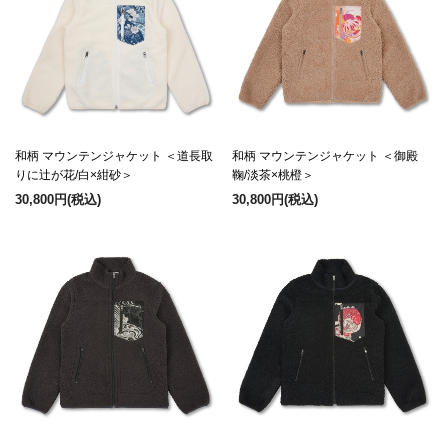
和柄 マウンテンジャケット ＜道長取
和柄 マウンテンジャケット ＜御殿
りに辻が花/白×紺砂＞
鞠/淡茶×桃橙＞
30,800円
(税込)
30,800円
(税込)