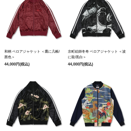
和柄 ベロアジャケット ＜鷹に几帳/
京町絵師冬奇 ベロアジャケット ＜波
茜色＞
に龍/黒白＞
44,000円
(税込)
44,000円
(税込)