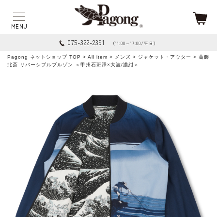
075-322-2391
（11:00～17:00/平日）
Pagong ネットショップ TOP
>
All item
>
メンズ
>
ジャケット・アウター
> 葛飾
北斎 リバーシブルブルゾン ＜甲州石班澤×大波/濃紺＞