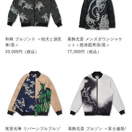
和柄 ブルゾンⅡ ＜狛犬と源氏
葛飾北斎 メンズダウンジャケ
車/黒＞
ット＜怒涛図男浪/黒＞
33,000円（税込）
77,000円（税込）
尾形光琳 リバーシブルブルゾ
葛飾北斎 ブルゾン ＜富士越龍/