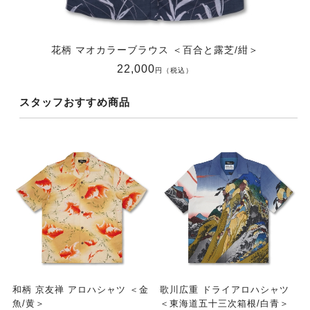
花柄 マオカラーブラウス ＜百合と露芝/紺＞
22,000
円（税込）
スタッフおすすめ商品
和柄 京友禅 アロハシャツ ＜金
歌川広重 ドライアロハシャツ
魚/黄＞
＜東海道五十三次箱根/白青＞