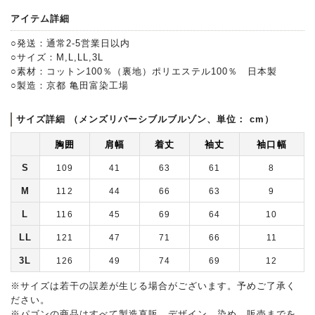
アイテム詳細
○発送：通常2-5営業日以内
○サイズ：M,L,LL,3L
○素材：コットン100％（裏地）ポリエステル100％ 日本製
○製造：京都 亀田富染工場
サイズ詳細 （メンズリバーシブルブルゾン、単位： cm）
胸囲
肩幅
着丈
袖丈
袖口幅
S
109
41
63
61
8
M
112
44
66
63
9
L
116
45
69
64
10
LL
121
47
71
66
11
3L
126
49
74
69
12
※サイズは若干の誤差が生じる場合がございます。予めご了承く
ださい。
※パゴンの商品はすべて製造直販。デザイン、染め、販売までを