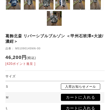
葛飾北斎 リバーシブルブルゾン ＜甲州石班澤×大波/
濃紺＞
品番： M51090145NN-00
46,200円
(税込)
[420ポイント進呈 ]
サイズ
S
M
L