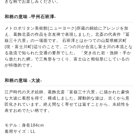
きな柄でお楽しみください。
和柄の意味 -甲州石班澤-
メトロポリタン美術館(ニューヨーク)所蔵の錦絵にアレンジを加
え、葛飾北斎の作品を京友禅で表現しました。北斎の代表作『冨
嶽三十六景』の一場面です。 石班澤とはかつての山梨県鰍沢町
(現・富士川町)辺りのことで、二つの川が合流し富士川の本流とな
る急流で知られた交通の要所でした。 「突き出た岩・漁師・手か
ら放たれた網」で三角形をつくり、富士山と相似形にしているの
が特徴的です。
和柄の意味 -大波-
江戸時代の天才絵師、葛飾北斎「富嶽三十六景」に描かれた豪快
な大波に着想を得て、構成しました。躍動的な波は、古くから意
匠化されています。絶え間なく寄せては返すことから、永続性を
表すおめでたい柄です。
モデル：身長184cm
着用サイズ：LL