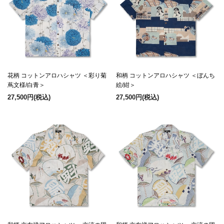
花柄 コットンアロハシャツ ＜彩り菊
和柄 コットンアロハシャツ ＜ぼんち
蔦文様/白青＞
絵/紺＞
27,500円
(税込)
27,500円
(税込)