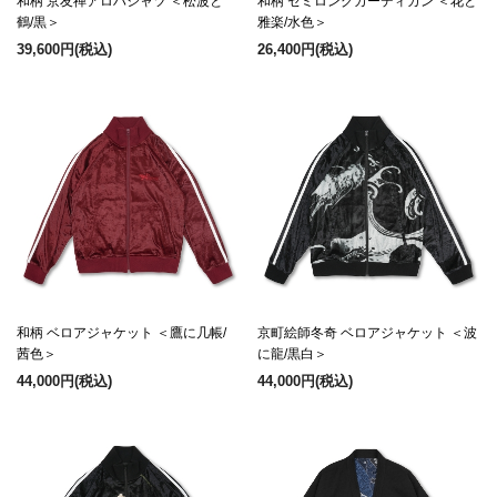
和柄 京友禅アロハシャツ ＜松波と
和柄 セミロングカーディガン ＜花と
鶴/黒＞
雅楽/水色＞
39,600円
(税込)
26,400円
(税込)
和柄 ベロアジャケット ＜鷹に几帳/
京町絵師冬奇 ベロアジャケット ＜波
茜色＞
に龍/黒白＞
44,000円
(税込)
44,000円
(税込)