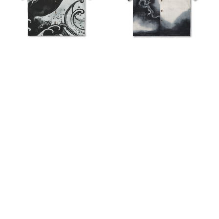
京町絵師冬奇 ドライアロハシャツ ＜
葛飾北斎 京友禅アロハシャツ ＜富士
波に龍/黒白＞
越龍/墨＞
28,600円
(税込)
46,200円
(税込)
和柄 京友禅アロハシャツ ＜鷹に几
和柄 京友禅アロハシャツ ＜御所車/
帳/黒赤＞
白橙＞