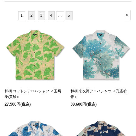
>
1
2
3
4
…
6
和柄 コットンアロハシャツ ＜玉蜀
和柄 京友禅アロハシャツ ＜孔雀/白
黍/黄緑＞
青＞
27,500円
(税込)
39,600円
(税込)