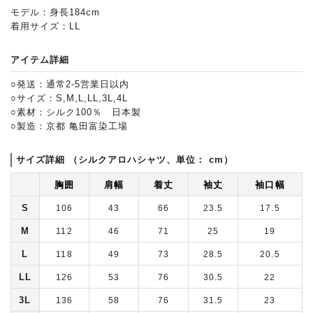
モデル：身長184cm
着用サイズ：LL
アイテム詳細
○発送：通常2-5営業日以内
○サイズ：S,M,L,LL,3L,4L
○素材：シルク100％ 日本製
○製造：京都 亀田富染工場
サイズ詳細 （シルクアロハシャツ、単位： cm）
胸囲
肩幅
着丈
袖丈
袖口幅
S
106
43
66
23.5
17.5
M
112
46
71
25
19
L
118
49
73
28.5
20.5
LL
126
53
76
30.5
22
3L
136
58
76
31.5
23