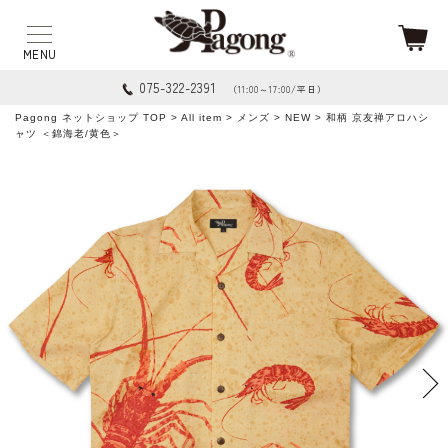
075-322-2391
（11:00～17:00/平日）
Pagong ネットショップ TOP
>
All item
>
メンズ
>
NEW
> 和柄 京友禅アロハシ
ャツ ＜錦海老/黄色＞