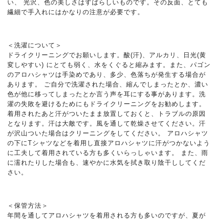
い、 光沢、色の美しさはすばらしいものです。その反面、とても
繊細で手入れにはかなりの注意が必要です。
＜洗濯について＞
ドライクリーニングでお願いします。酸(汗)、アルカリ、日光(黄
変しやすい) にとても弱く、水をくぐると縮みます。また、パゴン
のアロハシャツは手染めであり、多少、色落ちが発生する場合が
あります。 ご自分で洗濯された場合、縮んでしまったとか、濃い
色が他に移ってしまったとか言う声を耳にする事があります。洗
濯の失敗を避けるためにもドライクリーニングをお勧めします。
着用されたあと汗がついたまま放置しておくと、トラブルの原因
となります。汗は大敵です。風を通して乾燥させてください。汗
が沢山ついた場合はクリーニングをしてください。 アロハシャツ
の下にTシャツなどを着用し直接アロハシャツに汗がつかないよう
に工夫して着用されている方も多くいらっしゃいます。 また、雨
に濡れたりした場合も、速やかに水気を拭き取り陰干ししてくだ
さい。
＜保管方法＞
年間を通してアロハシャツを着用される方も多いのですが、夏が