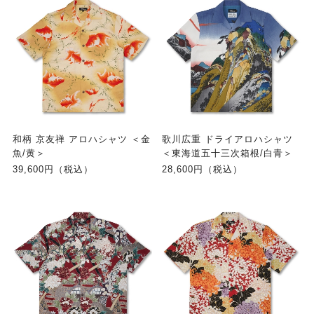
和柄 京友禅 アロハシャツ ＜金
歌川広重 ドライアロハシャツ
魚/黄＞
＜東海道五十三次箱根/白青＞
39,600円（税込）
28,600円（税込）