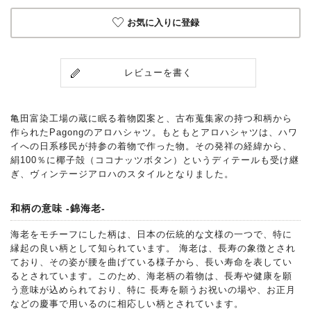
お気に入りに登録
レビューを書く
亀田富染工場の蔵に眠る着物図案と、古布蒐集家の持つ和柄から
作られたPagongのアロハシャツ。もともとアロハシャツは、ハワ
イへの日系移民が持参の着物で作った物。その発祥の経緯から、
絹100％に椰子殻（ココナッツボタン）というディテールも受け継
ぎ、ヴィンテージアロハのスタイルとなりました。
和柄の意味 -錦海老-
海老をモチーフにした柄は、日本の伝統的な文様の一つで、特に
縁起の良い柄として知られています。 海老は、長寿の象徴とされ
ており、その姿が腰を曲げている様子から、長い寿命を表してい
るとされています。このため、海老柄の着物は、長寿や健康を願
う意味が込められており、特に 長寿を願うお祝いの場や、お正月
などの慶事で用いるのに相応しい柄とされています。