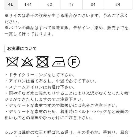
4L
144
62
77
34
24
※サイズは若干の誤差が生じる場合がございます。予めご了承く
ださい。
※パゴンの商品はすべて製造直販。デザイン、染め、販売までを
一貫して行っております。
お洗濯について
・ドライクリーニングをして下さい。
・アイロンは当て布をし、中温であてて下さい。
・スチームアイロンはお避け下さい。
・雨や汗など水に濡れたりすることにより光沢がなくなったり輪
ジミができたりしますのでご注意下さい。
・デリケートな素材ですので取扱いには充分ご注意下さい。
・デリケートな素材のため、着用時にベルト・バッグなど表面の
粗いものとの摩擦やひっかけにご注意下さい。
シルクは繊維の女王と呼ばれる通り、その着心地、手触り、風合