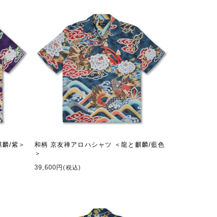
麒麟/紫＞
和柄 京友禅アロハシャツ ＜龍と麒麟/藍色
＞
39,600円
(税込)