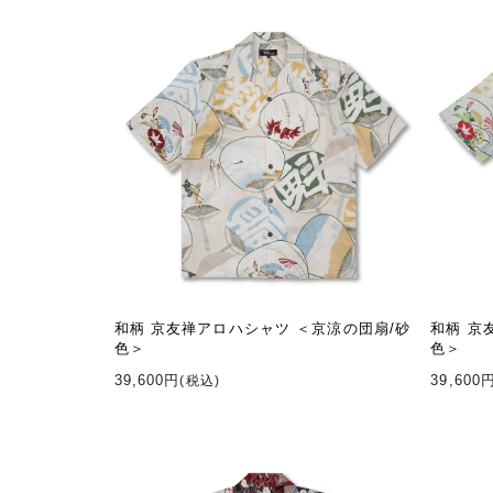
和柄 京友禅アロハシャツ ＜京涼の団扇/砂
和柄 京
色＞
色＞
39,600円
39,600
(税込)