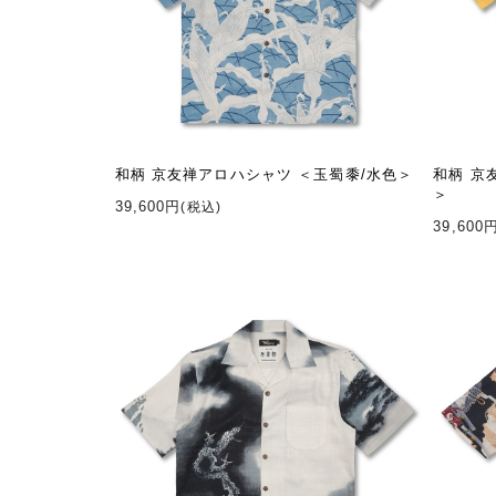
和柄 京友禅アロハシャツ ＜玉蜀黍/水色＞
和柄 京
＞
39,600円
(税込)
39,600