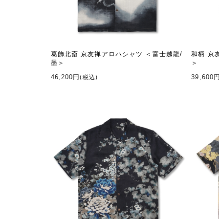
葛飾北斎 京友禅アロハシャツ ＜富士越龍/
和柄 京
墨＞
＞
46,200円
39,600
(税込)