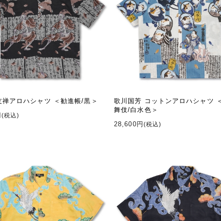
友禅アロハシャツ ＜勧進帳/黒＞
歌川国芳 コットンアロハシャツ 
舞伎/白水色＞
円
(税込)
28,600円
(税込)