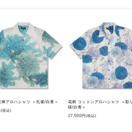
友禅アロハシャツ ＜孔雀/白青＞
花柄 コットンアロハシャツ ＜彩
様/白青＞
円
(税込)
27,500円
(税込)