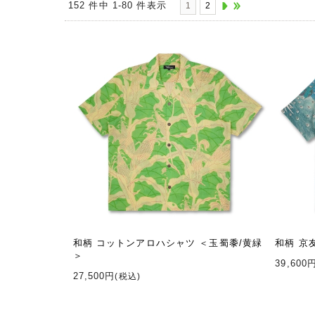
152 件中 1-80 件表示
1
2
和柄 コットンアロハシャツ ＜玉蜀黍/黄緑
和柄 京
＞
39,600
27,500円
(税込)