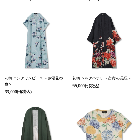
花柄 ロングワンピース ＜紫陽花/水
花柄 シルクハオリ ＜富貴花/黒橙＞
色＞
55,000円
(税込)
33,000円
(税込)