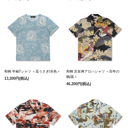
和柄 半袖Tシャツ ＜花うさぎ/水色＞
和柄 京友禅アロハシャツ ＜百年の
鶴/黒＞
13,200円
(税込)
46,200円
(税込)