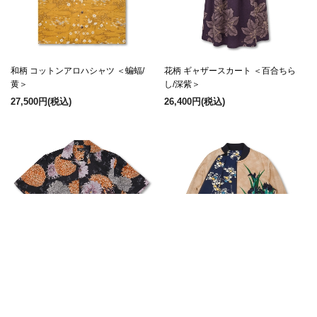
和柄 コットンアロハシャツ ＜蝙蝠/
花柄 ギャザースカート ＜百合ちら
黄＞
し/深紫＞
27,500円
(税込)
26,400円
(税込)
花柄 京友禅アロハシャツ ＜彩り菊蔦
尾形光琳 リバーシブルブルゾン ＜燕
文様/黒紫＞
子花×光琳菊＞
39,600円
(税込)
46,200円
(税込)