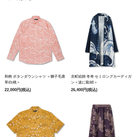
和柄 ボタンダウンシャツ ＜獅子毛唐
京町絵師 冬奇 セミロングカーディガ
草/白桃＞
ン＜波に龍/紺＞
22,000円
(税込)
26,400円
(税込)