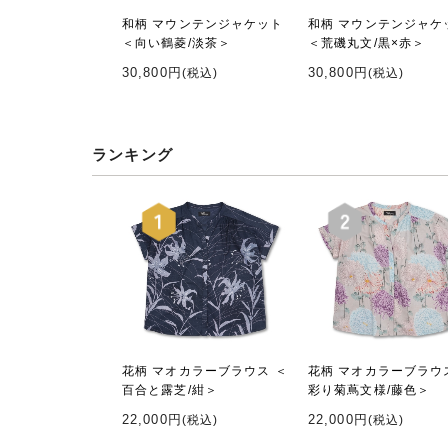
和柄 マウンテンジャケット
和柄 マウンテンジャケ
＜向い鶴菱/淡茶＞
＜荒磯丸文/黒×赤＞
30,800円
30,800円
(税込)
(税込)
ランキング
花柄 マオカラーブラウス ＜
花柄 マオカラーブラウ
百合と露芝/紺＞
彩り菊蔦文様/藤色＞
22,000円
22,000円
(税込)
(税込)