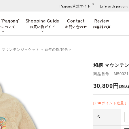
Pagong公式サイト
Life with pagong
 "Pagong"
Shopping Guide
Contact
Review
ンについて
お買い物ガイド
お問い合わせ
お客様の声
柄 マウンテンジャケット ＜百年の鶴/砂色＞
和柄 マウンテ
商品番号 M500219
30,800円
(税込
[280ポイント進呈 ]
S