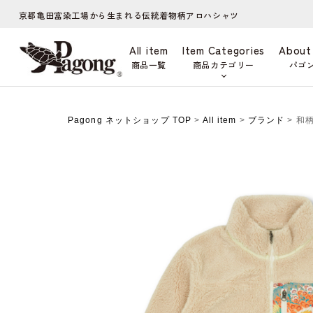
京都亀田富染工場から生まれる伝統着物柄アロハシャツ
All item
Item Categories
About
商品一覧
商品カテゴリー
パゴ
Pagong ネットショップ TOP
>
All item
>
ブランド
> 和