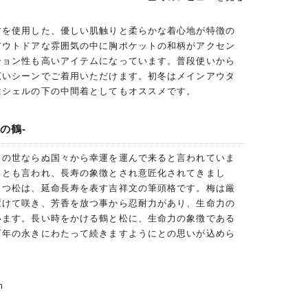
材を使用した、優しい肌触りと柔らかな着心地が特徴の
アウトドアな雰囲気の中に胸ポケットの和柄がアクセン
ション性も高いアイテムになっています。普段使いから
広いシーンでご着用いただけます。初冬はメインアウタ
はシェルの下の中間着としてもオススメです。
の鶴-
この世ならぬ国々から幸運を運んで来ると言われていま
るとも言われ、長寿の象徴とされ意匠化されてきまし
もつ松は、延命長寿を表す吉祥文の筆頭格です。梅は厳
駆けて咲き、芳香を放つ事から忍耐力があり、生命力の
います。長い時をかける鶴と松に、生命力の象徴である
百年の永きにわたって続きますようにとの思いが込めら
m