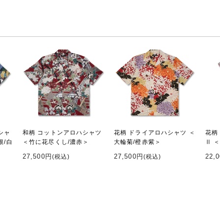
シャ
和柄 コットンアロハシャツ
花柄 ドライアロハシャツ ＜
花柄
根/白
＜竹に花尽くし/濃赤＞
大輪菊/橙赤紫＞
Ⅱ 
27,500円
27,500円
22,
(税込)
(税込)