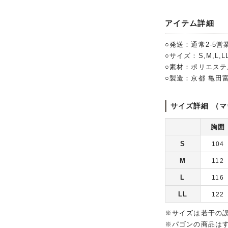
アイテム詳細
○発送：通常2-5営
○サイズ：S,M,L,L
○素材：ポリエステ
○製造：京都 亀田
サイズ詳細 （マ
胸囲
S
104
M
112
L
116
LL
122
※サイズは若干の
※パゴンの商品は