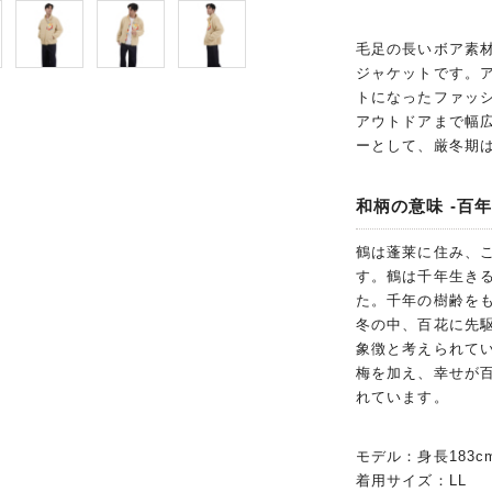
毛足の長いボア素
ジャケットです。
トになったファッ
アウトドアまで幅
ーとして、厳冬期
和柄の意味 -百年
鶴は蓬莱に住み、
す。鶴は千年生き
た。千年の樹齢を
冬の中、百花に先
象徴と考えられて
梅を加え、幸せが
れています。
モデル：身長183c
着用サイズ：LL