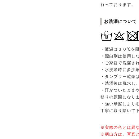
行っております。
お洗濯について
・液温は３０℃を
・漂白剤は使用し
・ご家庭で洗濯さ
・水洗濯時に多少
・タンブラー乾燥
・洗濯後は脱水し
・汗がついたまま
移りの原因になり
・強い摩擦により
丁寧に取り除いて
※実際の色とは異
※柄出方は、写真