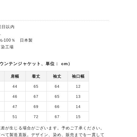
業日以内
L
ル100％ 日本製
富染工場
ウンテンジャケット、単位： cm）
肩幅
着丈
袖丈
袖口幅
44
65
64
12
46
67
65
13
47
69
66
14
51
72
67
15
誤差が生じる場合がございます。予めご了承ください。
すべて製造直販。デザイン、染め、販売までを一貫して