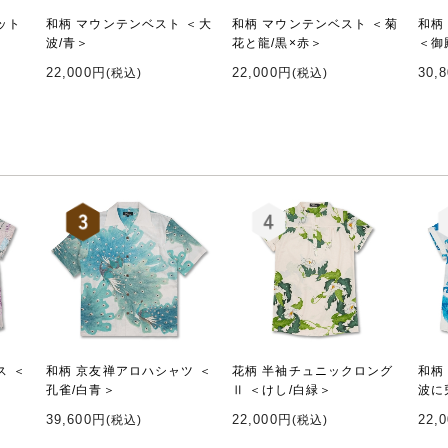
ット
和柄 マウンテンベスト ＜大
和柄 マウンテンベスト ＜菊
和柄
波/青＞
花と龍/黒×赤＞
＜御
22,000円
22,000円
30,
(税込)
(税込)
ス ＜
和柄 京友禅アロハシャツ ＜
花柄 半袖チュニックロング
和柄
孔雀/白青＞
Ⅱ ＜けし/白緑＞
波に
39,600円
22,000円
22,
(税込)
(税込)