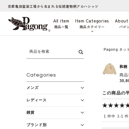
京都亀田富染工場から生まれる伝統着物柄アロハシャツ
All item
Item Categories
About
商品一覧
商品カテゴリー
パゴ
Pagong ネ
和柄
Categories
商品
30,
メンズ
この商品の
レディース
雑貨
1 件中 1-1
ブランド別