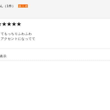
ん（1件）
購入者
ってもっちりふわふわ
もアクセントになってて
 件表示