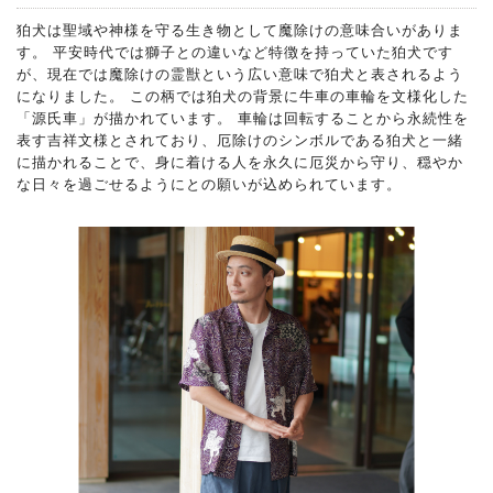
狛犬は聖域や神様を守る生き物として魔除けの意味合いがありま
す。 平安時代では獅子との違いなど特徴を持っていた狛犬です
が、現在では魔除けの霊獣という広い意味で狛犬と表されるよう
になりました。 この柄では狛犬の背景に牛車の車輪を文様化した
「源氏車」が描かれています。 車輪は回転することから永続性を
表す吉祥文様とされており、厄除けのシンボルである狛犬と一緒
に描かれることで、身に着ける人を永久に厄災から守り、穏やか
な日々を過ごせるようにとの願いが込められています。