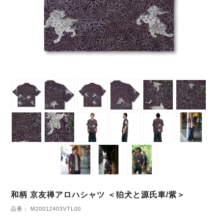
和柄 京友禅アロハシャツ ＜狛犬と源氏車/紫＞
品番： M20012403VTL00