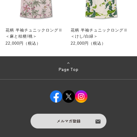
花柄 半袖チュニックロングⅡ
花柄 半袖チュニックロングⅡ
＜麻と桔梗/桃＞
＜けし/白緑＞
22,000円（税込）
22,000円（税込）
Page Top
メルマガ登録