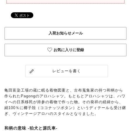
入荷お知らせメール
お気に入りに登録
レビューを書く
亀田富染工場の蔵に眠る着物図案と、古布蒐集家の持つ和柄から
作られたPagongのアロハシャツ。もともとアロハシャツは、ハワ
イへの日系移民が持参の着物で作った物。その発祥の経緯から、
絹100％に椰子殻（ココナッツボタン）というディテールも受け継
ぎ、ヴィンテージアロハのスタイルとなりました。
和柄の意味 -狛犬と源氏車-