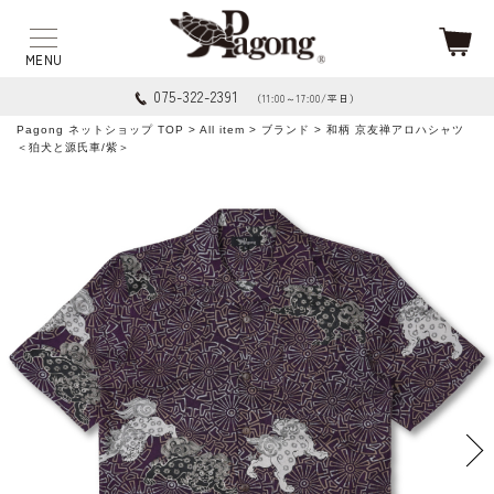
075-322-2391
（11:00～17:00/平日）
Pagong ネットショップ TOP
>
All item
>
ブランド
> 和柄 京友禅アロハシャツ
＜狛犬と源氏車/紫＞