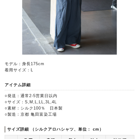
モデル：身長175cm
着用サイズ：L
アイテム詳細
○発送：通常2-5営業日以内
○サイズ：S,M,L,LL,3L,4L
○素材：シルク100％ 日本製
○製造：京都 亀田富染工場
サイズ詳細 （シルクアロハシャツ、単位： cm）