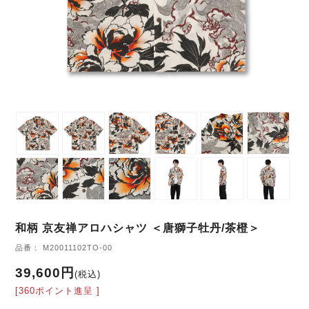
和柄 京友禅アロハシャツ ＜唐獅子牡丹/茶橙＞
品番： M20011102TO-00
39,600円
(税込)
[360ポイント進呈 ]