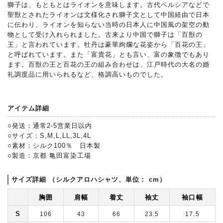
獅子は、もともとはライオンを意味します。古代ペルシアなどで
聖獣とされたライオンは文様化され獅子文として中国経由で日本
に伝わり、ライオンを知らない当時の日本人に中国風の架空の動
物として受け入れられました。古来より中国で獅子は「百獣の
王」と言われています。牡丹は豪華絢爛な花姿から「百花の王」
と呼ばれています。また「富貴花」とも言い、富の象徴でもあり
ます。百獣の王と百花の王の組み合わせは、江戸時代の大名の婚
礼調度品に用いられるなど、格調高いものでした。
アイテム詳細
○発送：通常2-5営業日以内
○サイズ：S,M,L,LL,3L,4L
○素材：シルク100％ 日本製
○製造：京都 亀田富染工場
サイズ詳細 （シルクアロハシャツ、単位： cm）
胸囲
肩幅
着丈
袖丈
袖口幅
S
106
43
66
23.5
17.5