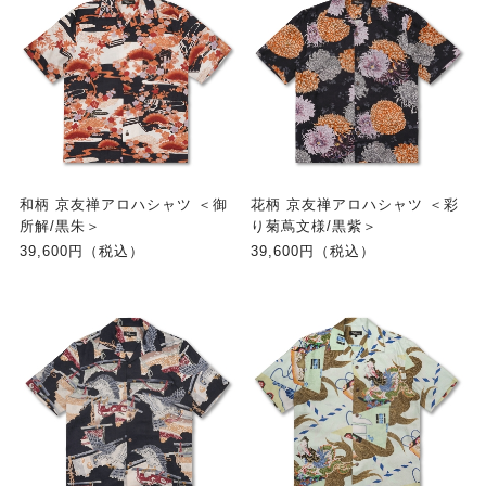
和柄 京友禅アロハシャツ ＜御
花柄 京友禅アロハシャツ ＜彩
所解/黒朱＞
り菊蔦文様/黒紫＞
39,600円（税込）
39,600円（税込）