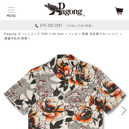
075-322-2391
（11:00～17:00/平日）
Pagong ネットショップ TOP
>
All item
>
メンズ
> 和柄 京友禅アロハシャツ ＜
唐獅子牡丹/茶橙＞