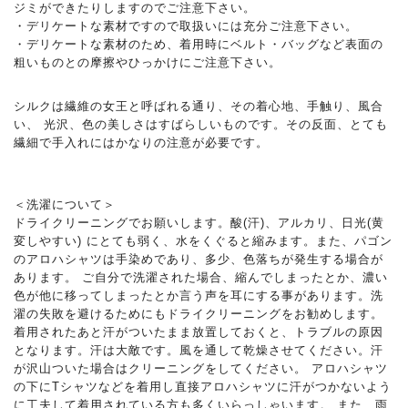
ジミができたりしますのでご注意下さい。
・デリケートな素材ですので取扱いには充分ご注意下さい。
・デリケートな素材のため、着用時にベルト・バッグなど表面の
粗いものとの摩擦やひっかけにご注意下さい。
シルクは繊維の女王と呼ばれる通り、その着心地、手触り、風合
い、 光沢、色の美しさはすばらしいものです。その反面、とても
繊細で手入れにはかなりの注意が必要です。
＜洗濯について＞
ドライクリーニングでお願いします。酸(汗)、アルカリ、日光(黄
変しやすい) にとても弱く、水をくぐると縮みます。また、パゴン
のアロハシャツは手染めであり、多少、色落ちが発生する場合が
あります。 ご自分で洗濯された場合、縮んでしまったとか、濃い
色が他に移ってしまったとか言う声を耳にする事があります。洗
濯の失敗を避けるためにもドライクリーニングをお勧めします。
着用されたあと汗がついたまま放置しておくと、トラブルの原因
となります。汗は大敵です。風を通して乾燥させてください。汗
が沢山ついた場合はクリーニングをしてください。 アロハシャツ
の下にTシャツなどを着用し直接アロハシャツに汗がつかないよう
に工夫して着用されている方も多くいらっしゃいます。 また、雨