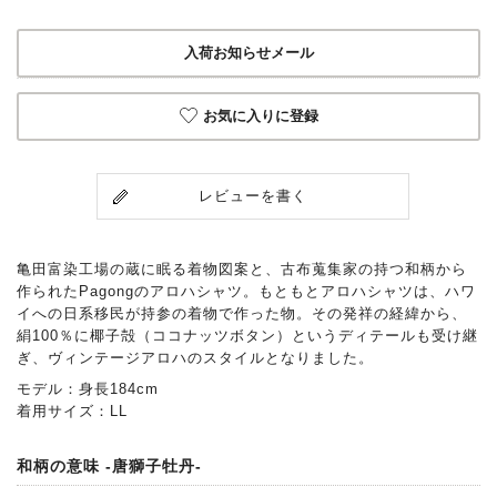
入荷お知らせメール
お気に入りに登録
レビューを書く
亀田富染工場の蔵に眠る着物図案と、古布蒐集家の持つ和柄から
作られたPagongのアロハシャツ。もともとアロハシャツは、ハワ
イへの日系移民が持参の着物で作った物。その発祥の経緯から、
絹100％に椰子殻（ココナッツボタン）というディテールも受け継
ぎ、ヴィンテージアロハのスタイルとなりました。
モデル：身長184cm
着用サイズ：LL
和柄の意味 -唐獅子牡丹-