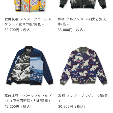
歌舞伎柄 メンズ・ダウンジャ
和柄 ブルゾンⅡ ＜狛犬と源氏
ケット＜意休の龍/黄色＞
車/黒＞
62,700円（税込）
33,000円（税込）
葛飾北斎 リバーシブルブルゾ
和柄 メンズ・ブルゾン ＜鶴/紫
ン ＜甲州石班澤×大波/濃紺＞
＞
46,200円（税込）
30,800円（税込）