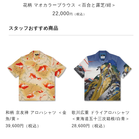
花柄 マオカラーブラウス ＜百合と露芝/紺＞
22,000
円（税込）
スタッフおすすめ商品
和柄 京友禅 アロハシャツ ＜金
歌川広重 ドライアロハシャツ
魚/黄＞
＜東海道五十三次箱根/白青＞
39,600円（税込）
28,600円（税込）