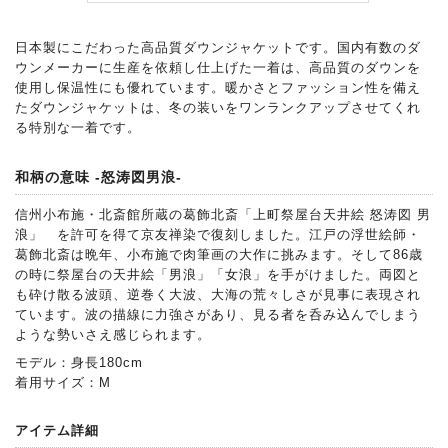
日本製にこだわった高品質ダウンジャケットです。国内有数のダ
ウンメーカーに生産を依頼し仕上げた一着は、高品質のダウンを
使用し保温性にも優れています。暖かさとファッション性を備え
たダウンジャケットは、冬の装いをワンランクアップさせてくれ
る特別な一着です。
和柄の意味 -怒涛図男浪-
信州小布施・北斎館所蔵の葛飾北斎「上町祭屋台天井絵 怒涛図 男
浪」 を許可を得て京友禅染で復刻しました。江戸の浮世絵師・
葛飾北斎は晩年、小布施で肉筆画の大作に挑みます。そして86歳
の時に祭屋台の天井絵「男浪」「女浪」を手がけました。両図と
も砕け散る波頭、逆巻く大波、大海の荒々しさが見事に表現され
ています。波の描線に力強さがあり、見る者を呑み込んでしまう
ような勢いさえ感じられます。
モデル：身長180cm
着用サイズ：M
アイテム詳細