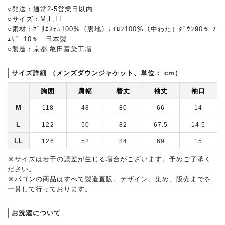
○発送：通常2-5営業日以内
○サイズ：M,L,LL
○素材：ﾎﾟﾘｴｽﾃﾙ100％（裏地）ﾅｲﾛﾝ100％（中わた）ﾀﾞｳﾝ90％ ﾌ
ｪｻﾞｰ10％ 日本製
○製造：京都 亀田富染工場
サイズ詳細 （メンズダウンジャケット、単位： cm）
胸囲
肩幅
着丈
袖丈
袖口
M
118
48
80
66
14
L
122
50
82
67.5
14.5
LL
126
52
84
69
15
※サイズは若干の誤差が生じる場合がございます。予めご了承く
ださい。
※パゴンの商品はすべて製造直販。デザイン、染め、販売までを
一貫して行っております。
お洗濯について