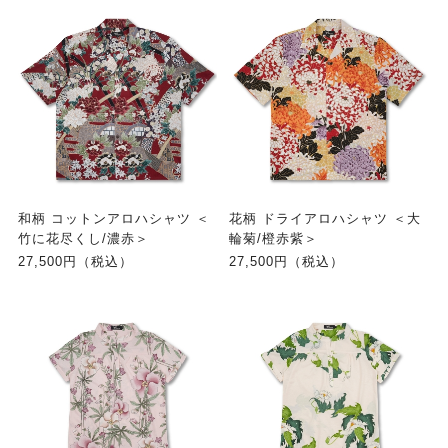
和柄 コットンアロハシャツ ＜
花柄 ドライアロハシャツ ＜大
竹に花尽くし/濃赤＞
輪菊/橙赤紫＞
27,500円（税込）
27,500円（税込）