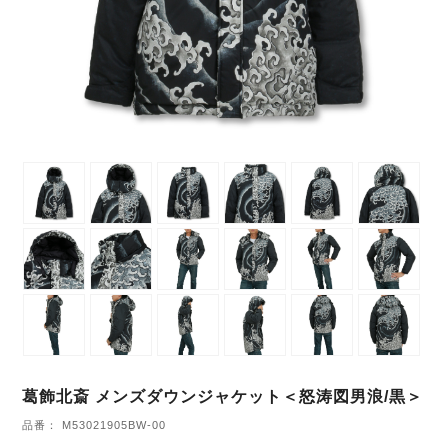
葛飾北斎 メンズダウンジャケット＜怒涛図男浪/黒＞
品番： M53021905BW-00