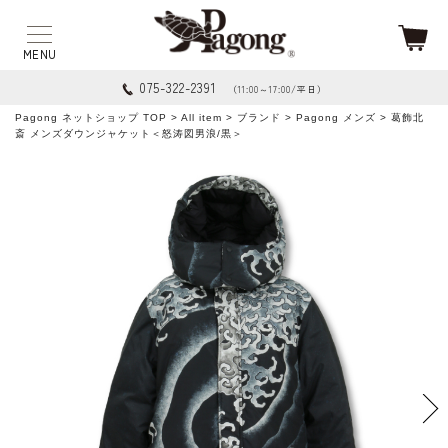
075-322-2391
（11:00～17:00/平日）
Pagong ネットショップ TOP
>
All item
>
ブランド
>
Pagong メンズ
> 葛飾北
斎 メンズダウンジャケット＜怒涛図男浪/黒＞