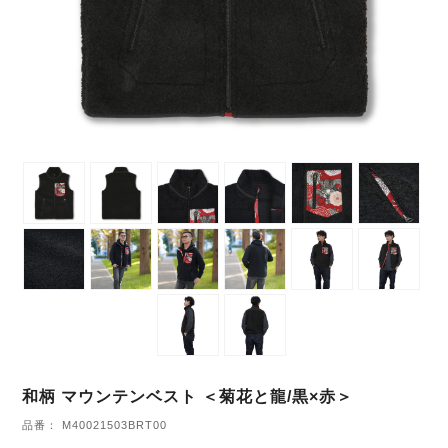
和柄 マウンテンベスト ＜菊花と龍/黒×赤＞
品番： M40021503BRT00