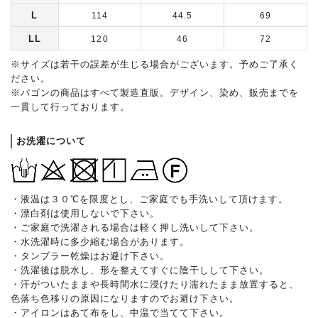
L
114
44.5
69
LL
120
46
72
※サイズは若干の誤差が生じる場合がございます。予めご了承く
ださい。
※パゴンの商品はすべて製造直販。デザイン、染め、販売までを
一貫して行っております。
お洗濯について
・液温は３０℃を限度とし、ご家庭でも手洗いして頂けます。
・漂白剤は使用しないで下さい。
・ご家庭で洗濯される場合は軽く押し洗いして下さい。
・水洗濯時に多少縮む場合があります。
・タンブラー乾燥はお避け下さい。
・洗濯後は脱水し、形を整えてすぐに陰干しして下さい。
・汗がついたままや長時間水に浸けたり濡れたまま放置すると、
色落ち色移りの原因になりますのでお避け下さい。
・アイロンはあて布をし、中温で当てて下さい。