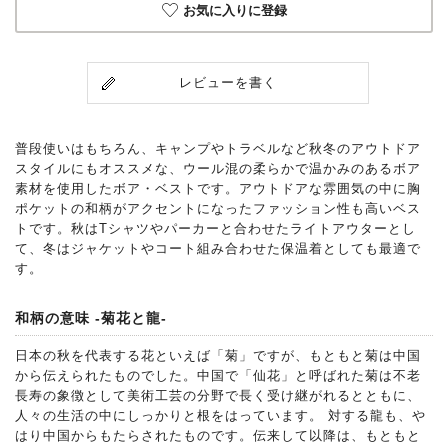
お気に入りに登録
レビューを書く
普段使いはもちろん、キャンプやトラベルなど秋冬のアウトドア
スタイルにもオススメな、ウール混の柔らかで温かみのあるボア
素材を使用したボア・ベストです。アウトドアな雰囲気の中に胸
ポケットの和柄がアクセントになったファッション性も高いベス
トです。秋はTシャツやパーカーと合わせたライトアウターとし
て、冬はジャケットやコート組み合わせた保温着としても最適で
す。
和柄の意味 -菊花と龍-
日本の秋を代表する花といえば「菊」ですが、もともと菊は中国
から伝えられたものでした。中国で「仙花」と呼ばれた菊は不老
長寿の象徴として美術工芸の分野で長く受け継がれるとともに、
人々の生活の中にしっかりと根をはっています。 対する龍も、や
はり中国からもたらされたものです。伝来して以降は、もともと