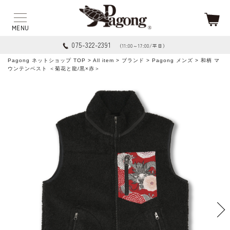
075-322-2391
（11:00～17:00/平日）
Pagong ネットショップ TOP
>
All item
>
ブランド
>
Pagong メンズ
> 和柄 マ
ウンテンベスト ＜菊花と龍/黒×赤＞