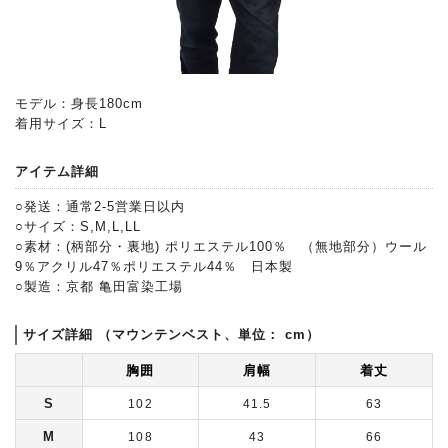
モデル：身長180cm
着用サイズ：L
アイテム詳細
○発送：通常2-5営業日以内
○サイズ：S,M,L,LL
○素材：(柄部分・裏地) ポリエステル100％ （無地部分）ウール
9％アクリル47％ポリエステル44％ 日本製
○製造：京都 亀田富染工場
サイズ詳細 （マウンテンベスト、単位： cm）
胸囲
肩幅
着丈
S
102
41.5
63
M
108
43
66