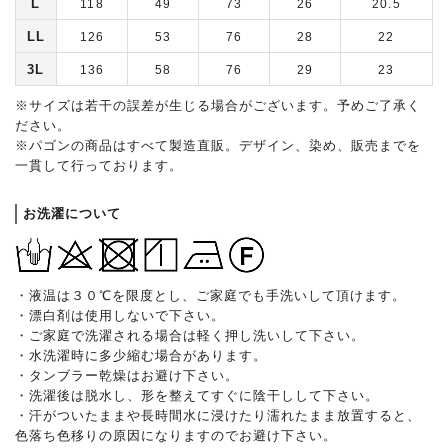
L
118
49
73
26
20.5
LL
126
53
76
28
22
3L
136
58
76
29
23
※サイズは若干の誤差が生じる場合がございます。予めご了承く
ださい。
※パゴンの商品はすべて製造直販。デザイン、染め、販売までを
一貫して行っております。
お洗濯について
・液温は３０℃を限度とし、ご家庭でも手洗いして頂けます。
・漂白剤は使用しないで下さい。
・ご家庭で洗濯される場合は軽く押し洗いして下さい。
・水洗濯時に多少縮む場合があります。
・タンブラー乾燥はお避け下さい。
・洗濯後は脱水し、形を整えてすぐに陰干しして下さい。
・汗がついたままや長時間水に浸けたり濡れたまま放置すると、
色落ち色移りの原因になりますのでお避け下さい。