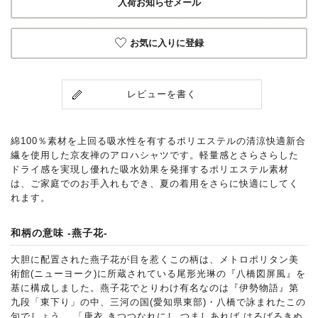
入荷お知らせメール
お気に入りに登録
レビューを書く
綿100％素材を上回る吸水性を有するポリエステルの清涼快適新合
繊を使用した京友禅のアロハシャツです。軽量感とさらさらした
ドライ感を実現し優れた吸水効果を発揮するポリエステル素材
は、ご家庭でのお手入れもでき、夏の着用をさらに快適にしてく
れます。
和柄の意味 -燕子花-
大胆に配置された燕子花が目を惹くこの柄は、メトロポリタン美
術館(ニューヨーク)に所蔵されている尾形光琳の『八橋図屏風』を
基に構成しました。燕子花でとりわけ有名なのは『伊勢物語』第
九段「東下り」の中、三河の国(愛知県東部)・八橋で詠まれたこの
句でしょう。 「唐衣 きつつなれにし つましあれば はるばるきぬ