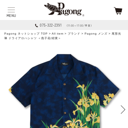
075-322-2391
（11:00～17:00/平日）
Pagong ネットショップ TOP
>
All item
>
ブランド
>
Pagong メンズ
> 尾形光
琳 ドライアロハシャツ ＜燕子花/紺黄＞