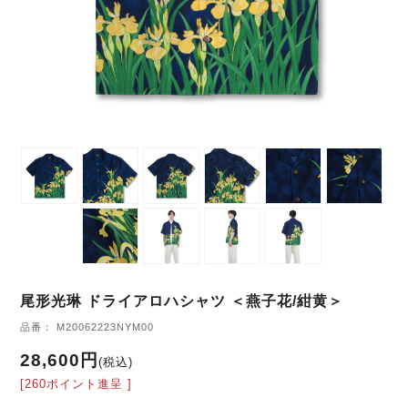
尾形光琳 ドライアロハシャツ ＜燕子花/紺黄＞
品番： M20062223NYM00
28,600円
(税込)
[260ポイント進呈 ]