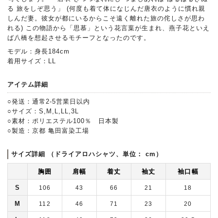
る 旅をしぞ思う」 (何度も着て体になじんだ唐衣のように慣れ親
しんだ妻。彼女が都にいるからこそ遠く離れた旅の侘しさが思わ
れる) この物語から「思慕」という花言葉が生まれ、燕子花といえ
ば八橋を想起させるモチーフとなったのです。
モデル：身長184cm
着用サイズ：LL
アイテム詳細
○発送：通常2-5営業日以内
○サイズ：S,M,L,LL,3L
○素材：ポリエステル100％ 日本製
○製造：京都 亀田富染工場
サイズ詳細 （ドライアロハシャツ、単位： cm）
胸囲
肩幅
着丈
袖丈
袖口幅
S
106
43
66
21
18
M
112
46
71
23
20