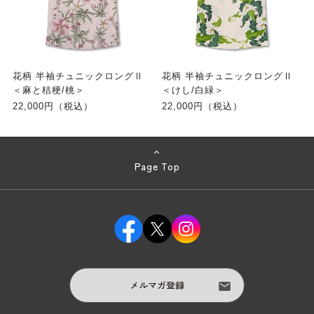
花柄 半袖チュニックロングⅡ
花柄 半袖チュニックロングⅡ
＜麻と桔梗/桃＞
＜けし/白緑＞
22,000円（税込）
22,000円（税込）
Page Top
メルマガ登録