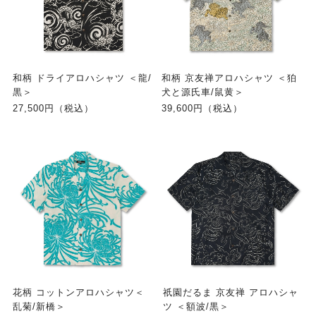
和柄 ドライアロハシャツ ＜龍/
和柄 京友禅アロハシャツ ＜狛
黒＞
犬と源氏車/鼠黄＞
27,500円（税込）
39,600円（税込）
花柄 コットンアロハシャツ＜
祇園だるま 京友禅 アロハシャ
乱菊/新橋＞
ツ ＜額波/黒＞