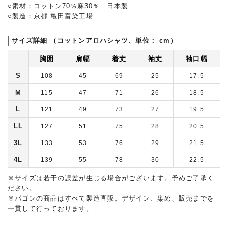
○素材：コットン70％麻30％ 日本製
○製造：京都 亀田富染工場
サイズ詳細 （コットンアロハシャツ、単位： cm）
胸囲
肩幅
着丈
袖丈
袖口幅
S
108
45
69
25
17.5
M
115
47
71
26
18.5
L
121
49
73
27
19.5
LL
127
51
75
28
20.5
3L
133
53
76
29
21.5
4L
139
55
78
30
22.5
※サイズは若干の誤差が生じる場合がございます。予めご了承く
ださい。
※パゴンの商品はすべて製造直販。デザイン、染め、販売までを
一貫して行っております。