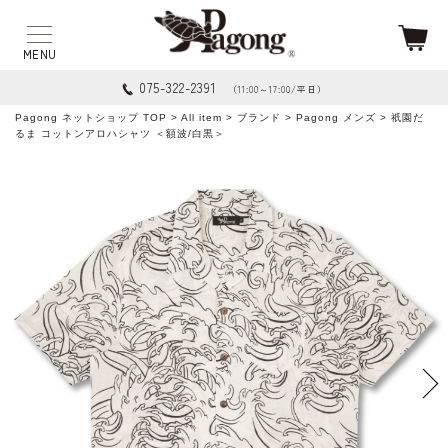
075-322-2391
（11:00～17:00/平日）
Pagong ネットショップ TOP
>
All item
>
ブランド
>
Pagong メンズ
> 祇園だ
るま コットンアロハシャツ ＜額波/白黒＞