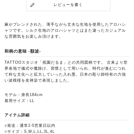
レビューを書く
麻がブレンドされた、薄手ながら丈夫な生地を使用したアロハシ
ャツです。シルク生地のアロハシャツとはまた違ったカジュアル
な雰囲気をお楽しみ頂けます。
和柄の意味 -額波-
TATTOOスタジオ「祇園だるま」との共同図柄です。 古来より世
界各地で儀式や魔除け、習慣として用いられ、時代が進むにつれ
て粋な文化へと拡大していった入れ墨。日本の彫り師特有の力強
い波模様を友禅染で表現しました。
モデル：身長184cm
着用サイズ：LL
アイテム詳細
○発送：通常2-5営業日以内
○サイズ：S,M,L,LL,3L,4L