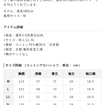
を与えてくれています。
モデル：身長180cm
着用サイズ：M
アイテム詳細
○発送：通常2-5営業日以内
○サイズ：M,L,LL,3L
○素材：コットン70％麻30％ 日本製
○製造：京都 亀田富染工場
○胸ポケットなし
サイズ詳細 （コットンアロハシャツ、単位： cm）
胸囲
肩幅
着丈
袖丈
袖口幅
M
115
47
71
26
18.5
L
121
49
73
27
19.5
LL
127
51
75
28
20.5
3L
133
53
76
29
21.5