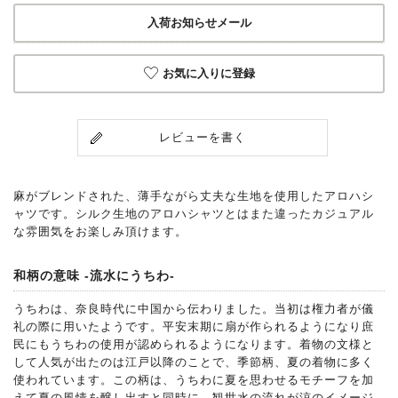
入荷お知らせメール
お気に入りに登録
レビューを書く
麻がブレンドされた、薄手ながら丈夫な生地を使用したアロハシ
ャツです。シルク生地のアロハシャツとはまた違ったカジュアル
な雰囲気をお楽しみ頂けます。
和柄の意味 -流水にうちわ-
うちわは、奈良時代に中国から伝わりました。当初は権力者が儀
礼の際に用いたようです。平安末期に扇が作られるようになり庶
民にもうちわの使用が認められるようになります。着物の文様と
して人気が出たのは江戸以降のことで、季節柄、夏の着物に多く
使われています。この柄は、うちわに夏を思わせるモチーフを加
えて夏の風情を醸し出すと同時に、観世水の流れが涼のイメージ