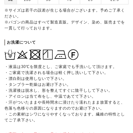
※サイズは若干の誤差が生じる場合がございます。予めご了承く
ださい。
※パゴンの商品はすべて製造直販。デザイン、染め、販売までを
一貫して行っております。
お洗濯について
・液温は30℃を限度とし、ご家庭でも手洗いして頂けます。
・ご家庭で洗濯される場合は軽く押し洗いして下さい。
・漂白剤は使用しないで下さい。
・タンブラー乾燥はお避け下さい。
・洗濯後は脱水し、形を整えてすぐに陰干しして下さい。
・アイロンは当て布をし、中温であてて下さい。
・汗がついたままや長時間水に浸けたり濡れたまま放置すると、
色落ち色移りの原因になりますののでお避け下さい。
・この素材はシワになりやすくなっております。繊維の特性とし
てご了承下さい。