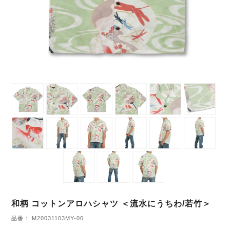
和柄 コットンアロハシャツ ＜流水にうちわ/若竹＞
品番： M20031103MY-00