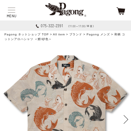
075-322-2391
（11:00～17:00/平日）
Pagong ネットショップ TOP
>
All item
>
ブランド
>
Pagong メンズ
> 和柄 コ
ットンアロハシャツ ＜鯉/砂色＞