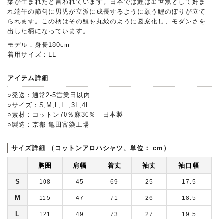
葉が生まれたと言われています。日本では鯉は出世魚として好ま
れ端午の節句に男児が立派に成長するように願う鯉のぼりが立て
られます。この柄はその鯉を丸紋のように図案化し、モダンさを
出した柄になっています。
モデル：身長180cm
着用サイズ：LL
アイテム詳細
○発送：通常2-5営業日以内
○サイズ：S,M,L,LL,3L,4L
○素材：コットン70％麻30％ 日本製
○製造：京都 亀田富染工場
サイズ詳細 （コットンアロハシャツ、単位： cm）
胸囲
肩幅
着丈
袖丈
袖口幅
S
108
45
69
25
17.5
M
115
47
71
26
18.5
L
121
49
73
27
19.5