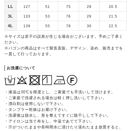
LL
127
51
75
28
20.5
3L
133
53
76
29
21.5
4L
139
55
78
30
22.5
※サイズは若干の誤差が生じる場合がございます。予めご了承く
ださい。
※パゴンの商品はすべて製造直販。デザイン、染め、販売までを
一貫して行っております。
お洗濯について
・液温は30℃を限度とし、ご家庭でも手洗いして頂けます。
・ご家庭で洗濯される場合は軽く押し洗いして下さい。
・漂白剤は使用しないで下さい。
・タンブラー乾燥はお避け下さい。
・洗濯後は脱水し、形を整えてすぐに陰干しして下さい。
・アイロンは当て布をし、中温であてて下さい。
・汗がついたままや長時間水に浸けたり濡れたまま放置すると、