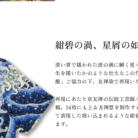
紺碧の渦、星屑の
深い青で描かれた波の渦に瞬く星
生を描いたかのような壮大なこの
館」ご協力の下、友禅染で再現い
再現にあたり京友禅の伝統工芸師
頼。14枚にも上る友禅型を制作す
て表現した吸い込まれるような紺
ます。