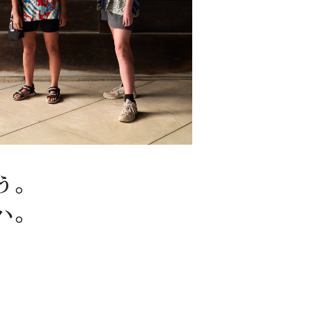
う。
ハ。