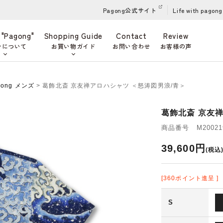
Pagong公式サイト
Life with pagong
 "Pagong"
Shopping Guide
Contact
Review
ンについて
お買い物ガイド
お問い合わせ
お客様の声
gong メンズ
> 葛飾北斎 京友禅アロハシャツ ＜怒涛図男浪/青＞
葛飾北斎 京友
商品番号 M200219
39,600円
(税込
[360ポイント進呈 ]
S