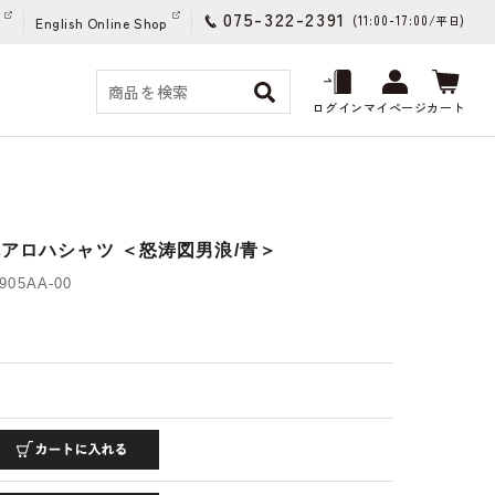
075-322-2391
(11:00-17:00/
)
平日
English Online Shop
ログイン
マイページ
カート
禅アロハシャツ ＜怒涛図男浪/青＞
05AA-00
)