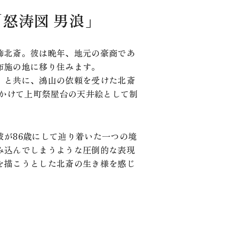
怒涛図 男浪」
飾北斎。彼は晩年、地元の豪商であ
布施の地に移り住みます。
』と共に、鴻山の依頼を受けた北斎
にかけて上町祭屋台の天井絵として制
彼が86歳にして辿り着いた一つの境
み込んでしまうような圧倒的な表現
を描こうとした北斎の生き様を感じ