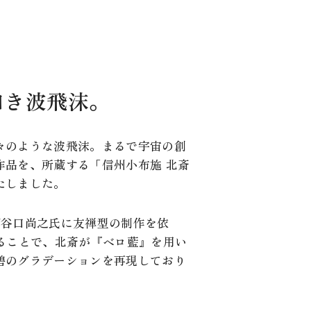
如き波飛沫。
々のような波飛沫。まるで宇宙の創
作品を、所蔵する「信州小布施 北斎
たしました。
/谷口尚之氏に友禅型の制作を依
ることで、北斎が『ベロ藍』を用い
碧のグラデーションを再現しており