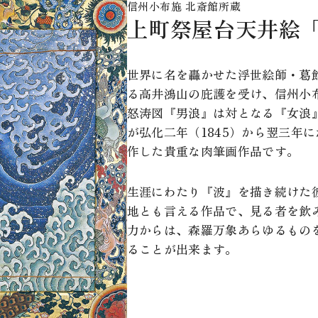
信州小布施 北斎館所蔵
上町祭屋台天井絵「
世界に名を轟かせた浮世絵師・葛
る高井鴻山の庇護を受け、信州小
怒涛図『男浪』は対となる『女浪
が弘化二年（1845）から翌三年
作した貴重な肉筆画作品です。
生涯にわたり『波』を描き続けた
地とも言える作品で、見る者を飲
力からは、森羅万象あらゆるもの
ることが出来ます。