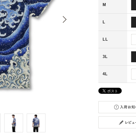
M
L
LL
3L
4L