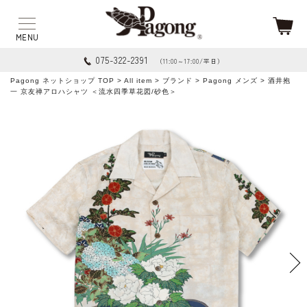
075-322-2391
（11:00～17:00/平日）
Pagong ネットショップ TOP
>
All item
>
ブランド
>
Pagong メンズ
> 酒井抱
一 京友禅アロハシャツ ＜流水四季草花図/砂色＞