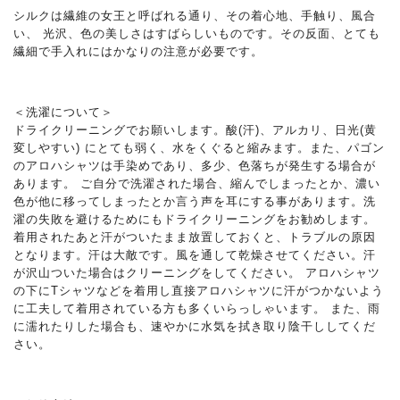
シルクは繊維の女王と呼ばれる通り、その着心地、手触り、風合
い、 光沢、色の美しさはすばらしいものです。その反面、とても
繊細で手入れにはかなりの注意が必要です。
＜洗濯について＞
ドライクリーニングでお願いします。酸(汗)、アルカリ、日光(黄
変しやすい) にとても弱く、水をくぐると縮みます。また、パゴン
のアロハシャツは手染めであり、多少、色落ちが発生する場合が
あります。 ご自分で洗濯された場合、縮んでしまったとか、濃い
色が他に移ってしまったとか言う声を耳にする事があります。洗
濯の失敗を避けるためにもドライクリーニングをお勧めします。
着用されたあと汗がついたまま放置しておくと、トラブルの原因
となります。汗は大敵です。風を通して乾燥させてください。汗
が沢山ついた場合はクリーニングをしてください。 アロハシャツ
の下にTシャツなどを着用し直接アロハシャツに汗がつかないよう
に工夫して着用されている方も多くいらっしゃいます。 また、雨
に濡れたりした場合も、速やかに水気を拭き取り陰干ししてくだ
さい。