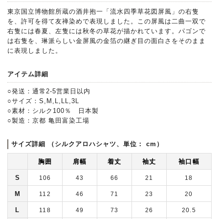
東京国立博物館所蔵の酒井抱一「流水四季草花図屏風」の右隻
を、許可を得て友禅染めで表現しました。この屏風は二曲一双で
右隻には春夏、左隻には秋冬の草花が描かれています。パゴンで
は右隻を、琳派らしい金屏風の金箔の継ぎ目の面白さをそのまま
に表現しました。
アイテム詳細
○発送：通常2-5営業日以内
○サイズ：S,M,L,LL,3L
○素材：シルク100％ 日本製
○製造：京都 亀田富染工場
サイズ詳細 （シルクアロハシャツ、単位： cm）
胸囲
肩幅
着丈
袖丈
袖口幅
S
106
43
66
21
18
M
112
46
71
23
20
L
118
49
73
26
20.5