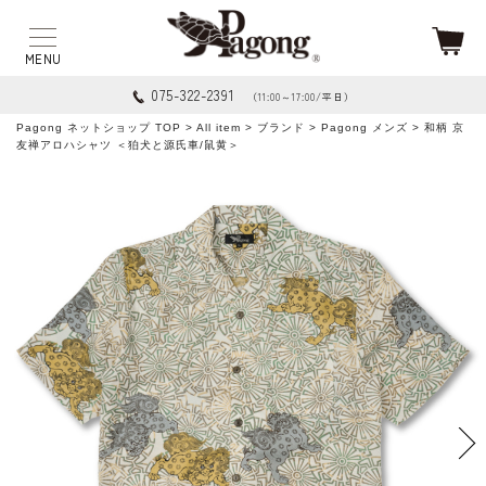
075-322-2391
（11:00～17:00/平日）
Pagong ネットショップ TOP
>
All item
>
ブランド
>
Pagong メンズ
> 和柄 京
友禅アロハシャツ ＜狛犬と源氏車/鼠黄＞