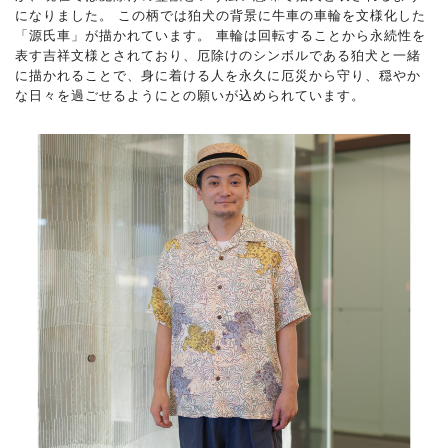
になりました。 この柄では狛犬の背景に牛車の車輪を文様化した
「源氏車」が描かれています。 車輪は回転することから永続性を
表す吉祥文様とされており、厄除けのシンボルである狛犬と一緒
に描かれることで、身に着ける人を永久に厄災から守り、穏やか
な日々を過ごせるようにとの願いが込められています。