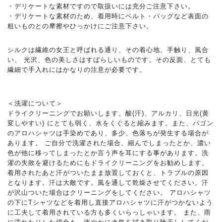
・デリケートな素材ですので取扱いには充分ご注意下さい。
・デリケートな素材のため、着用時にベルト・バッグなど表面の
粗いものとの摩擦やひっかけにご注意下さい。
シルクは繊維の女王と呼ばれる通り、その着心地、手触り、風合
い、 光沢、色の美しさはすばらしいものです。その反面、とても
繊細で手入れにはかなりの注意が必要です。
＜洗濯について＞
ドライクリーニングでお願いします。酸(汗)、アルカリ、日光(黄
変しやすい) にとても弱く、水をくぐると縮みます。また、パゴン
のアロハシャツは手染めであり、多少、色落ちが発生する場合が
あります。 ご自分で洗濯された場合、縮んでしまったとか、濃い
色が他に移ってしまったとか言う声を耳にする事があります。洗
濯の失敗を避けるためにもドライクリーニングをお勧めします。
着用されたあと汗がついたまま放置しておくと、トラブルの原因
となります。汗は大敵です。風を通して乾燥させてください。汗
が沢山ついた場合はクリーニングをしてください。 アロハシャツ
の下にTシャツなどを着用し直接アロハシャツに汗がつかないよう
に工夫して着用されている方も多くいらっしゃいます。 また、雨