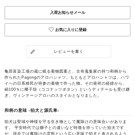
入荷お知らせメール
お気に入りに登録
レビューを書く
亀田富染工場の蔵に眠る着物図案と、古布蒐集家の持つ和柄から
作られたPagongのアロハシャツ。もともとアロハシャツは、ハワ
イへの日系移民が持参の着物で作った物。その発祥の経緯から、
絹100％に椰子殻（ココナッツボタン）というディテールも受け継
ぎ、ヴィンテージアロハのスタイルとなりました。
和柄の意味 -狛犬と源氏車-
狛犬は聖域や神様を守る生き物として魔除けの意味合いがありま
す。 平安時代では獅子との違いなど特徴を持っていた狛犬です
が、現在では魔除けの霊獣という広い意味で狛犬と表されるよう