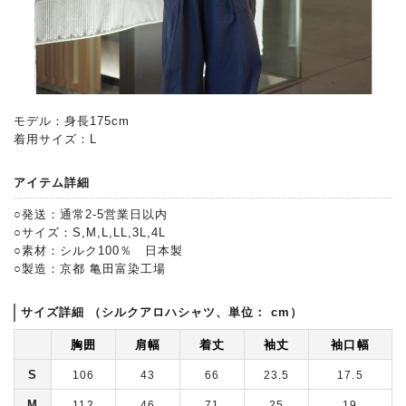
モデル：身長175cm
着用サイズ：L
アイテム詳細
○発送：通常2-5営業日以内
○サイズ：S,M,L,LL,3L,4L
○素材：シルク100％ 日本製
○製造：京都 亀田富染工場
サイズ詳細 （シルクアロハシャツ、単位： cm）
胸囲
肩幅
着丈
袖丈
袖口幅
S
106
43
66
23.5
17.5
M
112
46
71
25
19