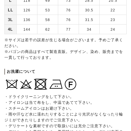
L
118
49
73
28.5
20.5
LL
126
53
76
30.5
22
3L
136
58
76
31.5
23
4L
144
62
77
34
24
※サイズは若干の誤差が生じる場合がございます。予めご了承く
ださい。
※パゴンの商品はすべて製造直販。デザイン、染め、販売までを
一貫して行っております。
お洗濯について
・ドライクリーニングをして下さい。
・アイロンは当て布をし、中温であてて下さい。
・スチームアイロンはお避け下さい。
・雨や汗など水に濡れたりすることにより光沢がなくなったり輪
ジミができたりしますのでご注意下さい。
・デリケートな素材ですので取扱いには充分ご注意下さい。