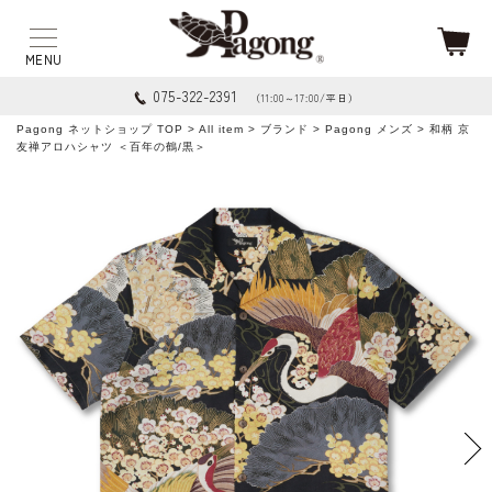
075-322-2391
（11:00～17:00/平日）
Pagong ネットショップ TOP
>
All item
>
ブランド
>
Pagong メンズ
> 和柄 京
友禅アロハシャツ ＜百年の鶴/黒＞