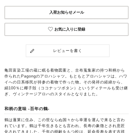
入荷お知らせメール
お気に入りに登録
レビューを書く
亀田富染工場の蔵に眠る着物図案と、古布蒐集家の持つ和柄から
作られたPagongのアロハシャツ。もともとアロハシャツは、ハワ
イへの日系移民が持参の着物で作った物。その発祥の経緯から、
絹100％に椰子殻（ココナッツボタン）というディテールも受け継
ぎ、ヴィンテージアロハのスタイルとなりました。
和柄の意味 -百年の鶴-
鶴は蓬莱に住み、この世ならぬ国々から幸運を運んで来ると言わ
れています。鶴は千年生きるとも言われ、長寿の象徴とされ意匠
化されてきました。千年の樹齢をもつ松は、延命長寿を表す吉祥