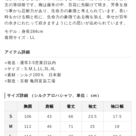
文の筆頭格です。梅は厳冬の中、百花に先駆けて咲き、芳香を放
つ事から忍耐力があり、生命力の象徴と考えられています。長い
時をかける鶴と松に、生命力の象徴である梅を加え、幸せが百年
の永きにわたって続きますようにとの思いが込められています。
モデル：身長184cm
着用サイズ：LL
アイテム詳細
○発送：通常2-5営業日以内
○サイズ：S,M,L,LL,3L,4L
○素材：シルク100％ 日本製
○製造：京都 亀田富染工場
サイズ詳細 （シルクアロハシャツ、単位： cm）
胸囲
肩幅
着丈
袖丈
袖口幅
S
106
43
66
23.5
17.5
M
112
46
71
25
19