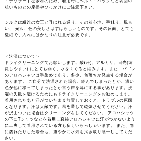
・デリケートな素材のため、着用時にベルト・バッグなど表面の
粗いものとの摩擦やひっかけにご注意下さい。
シルクは繊維の女王と呼ばれる通り、その着心地、手触り、風合
い、 光沢、色の美しさはすばらしいものです。その反面、とても
繊細で手入れにはかなりの注意が必要です。
＜洗濯について＞
ドライクリーニングでお願いします。酸(汗)、アルカリ、日光(黄
変しやすい) にとても弱く、水をくぐると縮みます。また、パゴン
のアロハシャツは手染めであり、多少、色落ちが発生する場合が
あります。 ご自分で洗濯された場合、縮んでしまったとか、濃い
色が他に移ってしまったとか言う声を耳にする事があります。洗
濯の失敗を避けるためにもドライクリーニングをお勧めします。
着用されたあと汗がついたまま放置しておくと、トラブルの原因
となります。汗は大敵です。風を通して乾燥させてください。汗
が沢山ついた場合はクリーニングをしてください。 アロハシャツ
の下にTシャツなどを着用し直接アロハシャツに汗がつかないよう
に工夫して着用されている方も多くいらっしゃいます。 また、雨
に濡れたりした場合も、速やかに水気を拭き取り陰干ししてくだ
さい。