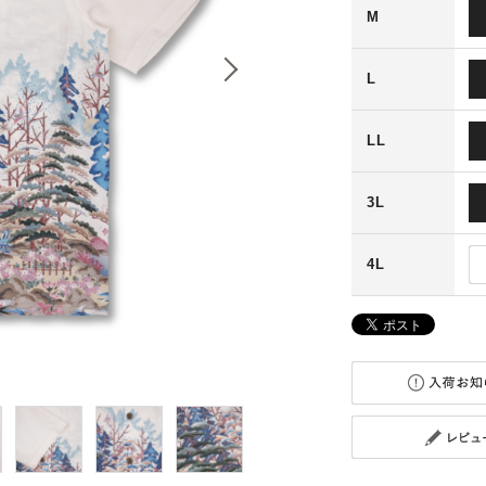
M
L
LL
3L
4L