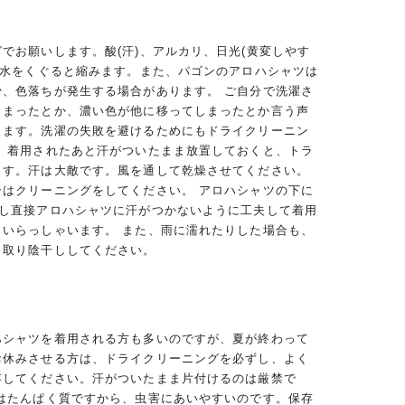
でお願いします。酸(汗)、アルカリ、日光(黄変しやす
、水をくぐると縮みます。また、パゴンのアロハシャツは
少、色落ちが発生する場合があります。 ご自分で洗濯さ
しまったとか、濃い色が他に移ってしまったとか言う声
ります。洗濯の失敗を避けるためにもドライクリーニン
。 着用されたあと汗がついたまま放置しておくと、トラ
ます。汗は大敵です。風を通して乾燥させてください。
合はクリーニングをしてください。 アロハシャツの下に
用し直接アロハシャツに汗がつかないように工夫して着用
くいらっしゃいます。 また、雨に濡れたりした場合も、
き取り陰干ししてください。
ハシャツを着用される方も多いのですが、夏が終わって
お休みさせる方は、ドライクリーニングを必ずし、よく
存してください。汗がついたまま片付けるのは厳禁で
クはたんぱく質ですから、虫害にあいやすいのです。保存