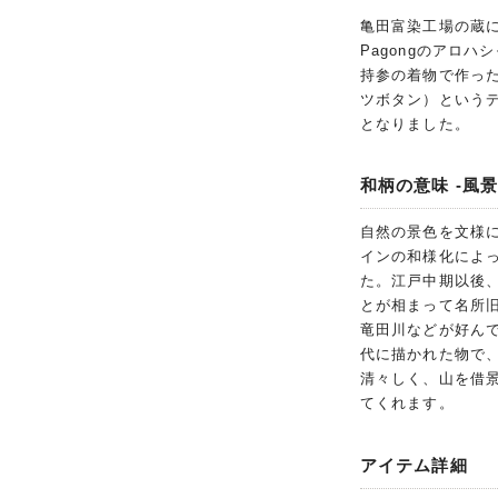
亀田富染工場の蔵
Pagongのアロ
持参の着物で作った
ツボタン）という
となりました。
和柄の意味 -風景
自然の景色を文様
インの和様化によ
た。江戸中期以後
とが相まって名所
竜田川などが好ん
代に描かれた物で、
清々しく、山を借
てくれます。
アイテム詳細