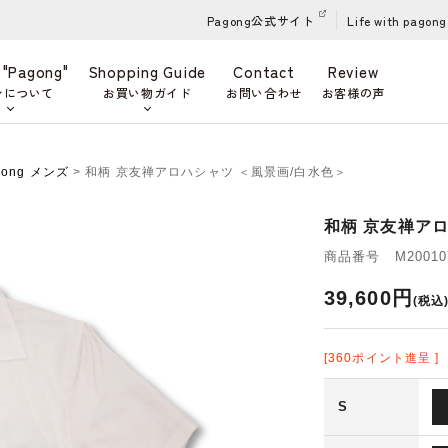
Pagong公式サイト
Life with pagong
 "Pagong"
Shopping Guide
Contact
Review
ンについて
お買い物ガイド
お問い合わせ
お客様の声
gong メンズ
> 和柄 京友禅アロハシャツ ＜風景画/白水色＞
和柄 京友禅アロ
商品番号 M200107
39,600円
(税込
[360ポイント進呈 ]
S