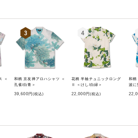
ス ＜
和柄 京友禅アロハシャツ ＜
花柄 半袖チュニックロング
和柄
孔雀/白青＞
Ⅱ ＜けし/白緑＞
波に
39,600円
22,000円
22,
(税込)
(税込)