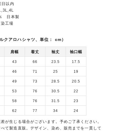
業日以内
,3L,4L
0％ 日本製
富染工場
ルクアロハシャツ、単位： cm）
肩幅
着丈
袖丈
袖口幅
43
66
23.5
17.5
46
71
25
19
49
73
28.5
20.5
53
76
30.5
22
58
76
31.5
23
62
77
34
24
誤差が生じる場合がございます。予めご了承ください。
すべて製造直販。デザイン、染め、販売までを一貫して