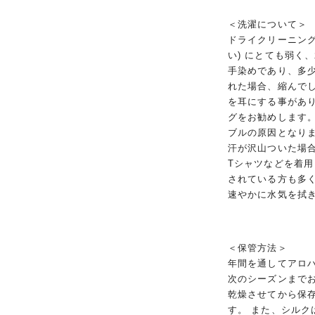
＜洗濯について＞
ドライクリーニング
い) にとても弱く
手染めであり、多
れた場合、縮んで
を耳にする事があ
グをお勧めします
ブルの原因となり
汗が沢山ついた場
Tシャツなどを着
されている方も多
速やかに水気を拭
＜保管方法＞
年間を通してアロ
次のシーズンまで
乾燥させてから保
す。 また、シル