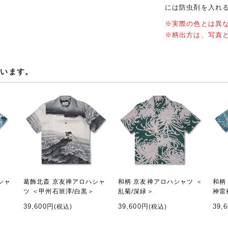
には防虫剤を入れ
※実際の色とは異
※柄出方は、写真
ています。
シャ
葛飾北斎 京友禅アロハシャ
和柄 京友禅アロハシャツ ＜
和柄
ツ ＜甲州石班澤/白黒＞
乱菊/深緑＞
神雷
39,600円
39,600円
39,
(税込)
(税込)