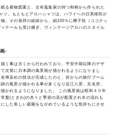
に眠る着物図案と、古布蒐集家の持つ和柄から作られた
ハシャツ。もともとアロハシャツは、ハワイへの日系移民が
物。その発祥の経緯から、絹100％に椰子殻（ココナッ
ディテールも受け継ぎ、ヴィンテージアロハのスタイル
画-
に描く事は古くから行われており、平安中期以降のデザ
って次第に日本調の風景画が描かれるようになりまし
、友禅染めの技法が完成したのと、折からの旅行ブーム
旧跡の風景が描かれる事が多くなり近江八景、京名所、
で描かれるようになりました。 この風景画は昭和４０年
常盤(ときわ)の木々と季節の花が配置され水の流れも
景にした美しい庭園をながめているような気持ちにさせ