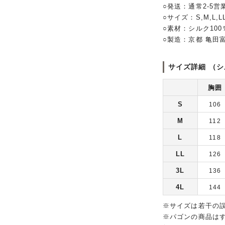
○発送：通常2-5営
○サイズ：S,M,L,LL
○素材：シルク10
○製造：京都 亀田
サイズ詳細 （シ
胸囲
S
106
M
112
L
118
LL
126
3L
136
4L
144
※サイズは若干の
※パゴンの商品は