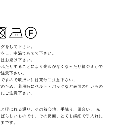
ングをして下さい。
布をし、中温であてて下さい。
ンはお避け下さい。
濡れたりすることにより光沢がなくなったり輪ジミがで
ご注意下さい。
材ですので取扱いには充分ご注意下さい。
材のため、着用時にベルト・バッグなど表面の粗いもの
けにご注意下さい。
王と呼ばれる通り、その着心地、手触り、風合い、 光
すばらしいものです。その反面、とても繊細で手入れに
必要です。