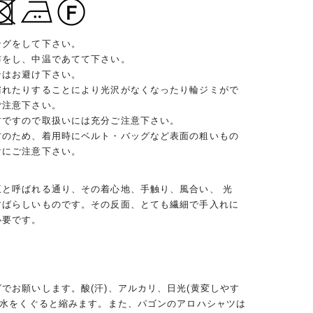
ングをして下さい。
布をし、中温であてて下さい。
ンはお避け下さい。
濡れたりすることにより光沢がなくなったり輪ジミがで
ご注意下さい。
材ですので取扱いには充分ご注意下さい。
材のため、着用時にベルト・バッグなど表面の粗いもの
けにご注意下さい。
王と呼ばれる通り、その着心地、手触り、風合い、 光
すばらしいものです。その反面、とても繊細で手入れに
必要です。
でお願いします。酸(汗)、アルカリ、日光(黄変しやす
、水をくぐると縮みます。また、パゴンのアロハシャツは