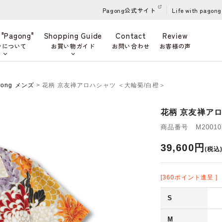
Pagong公式サイト
Life with pagong
 "Pagong"
Shopping Guide
Contact
Review
ンについて
お買い物ガイド
お問い合わせ
お客様の声
gong メンズ
> 花柄 京友禅アロハシャツ ＜大輪菊/白橙＞
花柄 京友禅アロ
商品番号 M200107
39,600円
(税込
[360ポイント進呈 ]
S
M