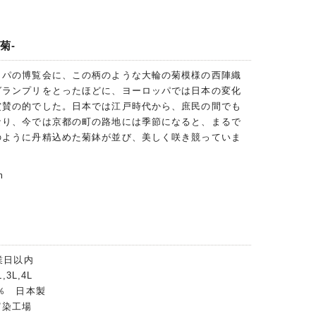
菊-
ッパの博覧会に、この柄のような大輪の菊模様の西陣織
グランプリをとったほどに、ヨーロッパでは日本の変化
賞賛の的でした。日本では江戸時代から、庶民の間でも
なり、今では京都の町の路地には季節になると、まるで
のように丹精込めた菊鉢が並び、美しく咲き競っていま
m
業日以内
,3L,4L
0％ 日本製
富染工場