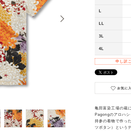
L
LL
3L
4L
申し訳
亀田富染工場の蔵
Pagongのアロ
持参の着物で作った
ツボタン）という