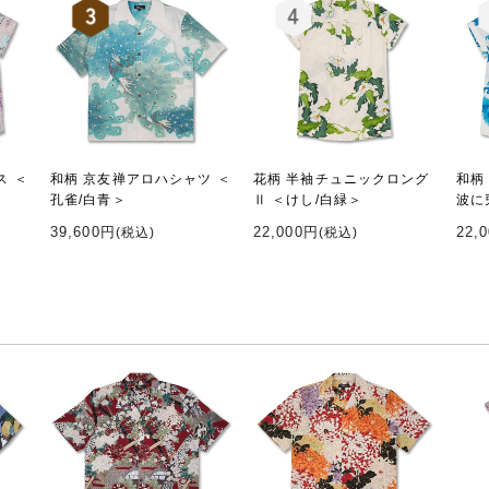
ス ＜
和柄 京友禅アロハシャツ ＜
花柄 半袖チュニックロング
和柄
孔雀/白青＞
Ⅱ ＜けし/白緑＞
波に
39,600円
22,000円
22,
(税込)
(税込)