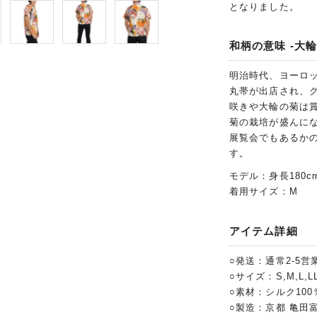
となりました。
和柄の意味 -大輪
明治時代、ヨーロ
丸帯が出店され、
咲きや大輪の菊は
菊の栽培が盛んに
展覧会でもあるか
す。
モデル：身長180c
着用サイズ：M
アイテム詳細
○発送：通常2-5営
○サイズ：S,M,L,LL
○素材：シルク10
○製造：京都 亀田