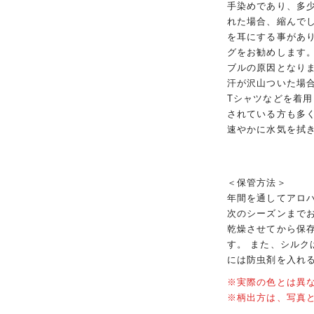
手染めであり、多
れた場合、縮んで
を耳にする事があ
グをお勧めします
ブルの原因となり
汗が沢山ついた場
Tシャツなどを着
されている方も多
速やかに水気を拭
＜保管方法＞
年間を通してアロ
次のシーズンまで
乾燥させてから保
す。 また、シル
には防虫剤を入れ
※実際の色とは異
※柄出方は、写真