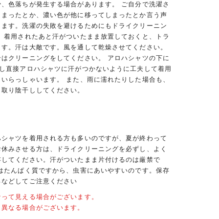
少、色落ちが発生する場合があります。 ご自分で洗濯さ
しまったとか、濃い色が他に移ってしまったとか言う声
ります。洗濯の失敗を避けるためにもドライクリーニン
。 着用されたあと汗がついたまま放置しておくと、トラ
ます。汗は大敵です。風を通して乾燥させてください。
合はクリーニングをしてください。 アロハシャツの下に
用し直接アロハシャツに汗がつかないように工夫して着用
くいらっしゃいます。 また、雨に濡れたりした場合も、
き取り陰干ししてください。
ハシャツを着用される方も多いのですが、夏が終わって
お休みさせる方は、ドライクリーニングを必ずし、よく
存してください。汗がついたまま片付けるのは厳禁で
クはたんぱく質ですから、虫害にあいやすいのです。保存
るなどしてご注意ください
なって見える場合がございます。
と異なる場合がございます。