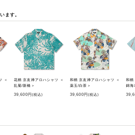
ています。
ツ ＜
花柄 京友禅アロハシャツ ＜
和柄 京友禅アロハシャツ ＜
和柄
乱菊/新橋＞
薬玉/白茶＞
錦海
39,600円
39,600円
39,
(税込)
(税込)