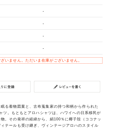
-
-
-
-
ございません。ただいま在庫がございません。
に眠る着物図案と、古布蒐集家の持つ和柄から作られた
ハシャツ。もともとアロハシャツは、ハワイへの日系移民が
物。その発祥の経緯から、絹100％に椰子殻（ココナッ
ディテールも受け継ぎ、ヴィンテージアロハのスタイル