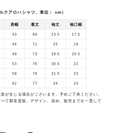
ルクアロハシャツ、単位： cm）
肩幅
着丈
袖丈
袖口幅
43
66
23.5
17.5
46
71
25
19
49
73
28.5
20.5
53
76
30.5
22
58
76
31.5
23
62
77
34
24
誤差が生じる場合がございます。予めご了承ください。
すべて製造直販。デザイン、染め、販売までを一貫して