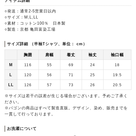
アイテム詳細
○発送：通常2-5営業日以内
○サイズ：M,L,LL
○素材：コットン100％ 日本製
○製造：京都 亀田富染工場
サイズ詳細 （半袖Tシャツ、単位： cm）
胸囲
肩幅
着丈
袖丈
袖口幅
M
116
55
69
24
18
L
120
56
71
25
19.5
LL
126
57
73
26
20.5
※サイズは若干の誤差が生じる場合がございます。予めご了承く
ださい。
※パゴンの商品はすべて製造直販。デザイン、染め、販売までを
一貫して行っております。
お洗濯について