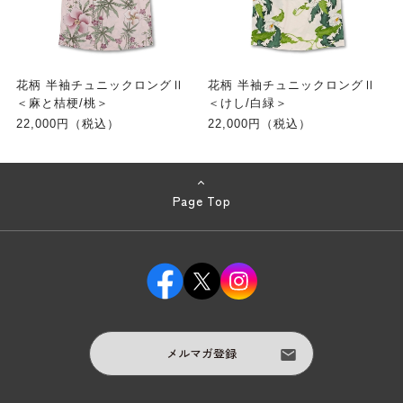
花柄 半袖チュニックロングⅡ
花柄 半袖チュニックロングⅡ
＜麻と桔梗/桃＞
＜けし/白緑＞
22,000円（税込）
22,000円（税込）
Page Top
メルマガ登録