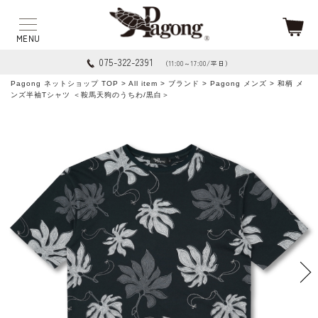
075-322-2391
（11:00～17:00/平日）
Pagong ネットショップ TOP
>
All item
>
ブランド
>
Pagong メンズ
> 和柄 メ
ンズ半袖Tシャツ ＜鞍馬天狗のうちわ/黒白＞