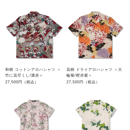
和柄 コットンアロハシャツ ＜
花柄 ドライアロハシャツ ＜大
竹に花尽くし/濃赤＞
輪菊/橙赤紫＞
27,500円（税込）
27,500円（税込）