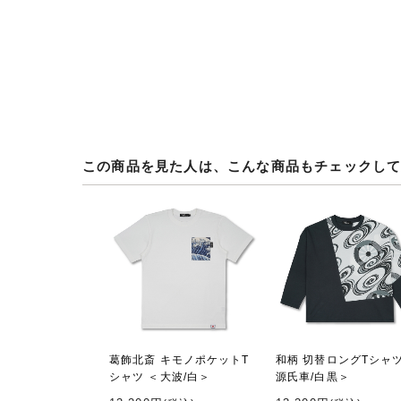
この商品を見た人は、こんな商品もチェックし
葛飾北斎 キモノポケットT
和柄 切替ロングTシャツ
シャツ ＜大波/白＞
源氏車/白黒＞