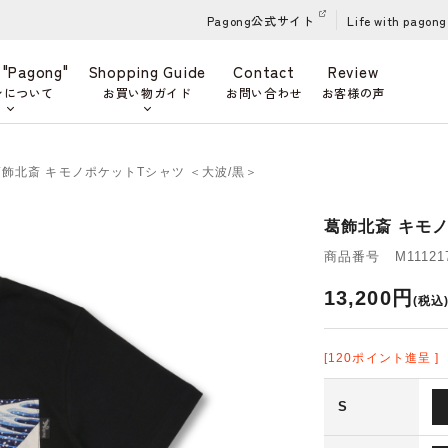
Pagong公式サイト
Life with pagong
 "Pagong"
Shopping Guide
Contact
Review
ンについて
お買い物ガイド
お問い合わせ
お客様の声
葛飾北斎 キモノポケットTシャツ ＜大波/黒＞
葛飾北斎 キモノ
商品番号 M111217
13,200円
(税込
[120ポイント進呈 ]
S