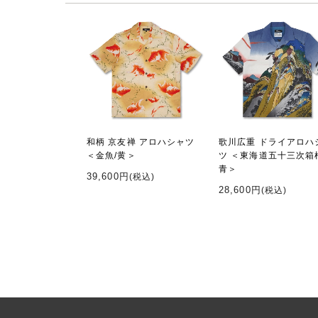
和柄 京友禅 アロハシャツ
歌川広重 ドライアロハ
＜金魚/黄＞
ツ ＜東海道五十三次箱
青＞
39,600円
(税込)
28,600円
(税込)