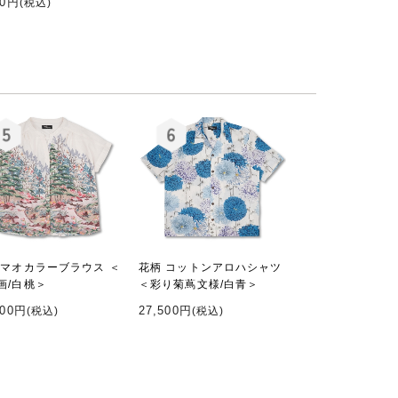
00円
(税込)
 マオカラーブラウス ＜
花柄 コットンアロハシャツ
画/白桃＞
＜彩り菊蔦文様/白青＞
000円
27,500円
(税込)
(税込)