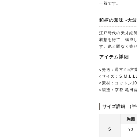
一着です。
和柄の意味 -大波
江戸時代の天才絵
着想を得て、構成
す。絶え間なく寄
アイテム詳細
○発送：通常2-5営
○サイズ：S,M,L,LL
○素材：コットン1
○製造：京都 亀田
サイズ詳細 （半
胸囲
S
93