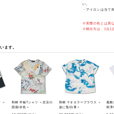
い。
・アイロンは当て
※実際の色とは異
※柄出方は、1点1
ています。
 ＜
和柄 半袖Tシャツ ＜京涼の
和柄 マオカラーブラウス ＜
葛飾
団扇/水色＞
波に兎/白青＞
班澤