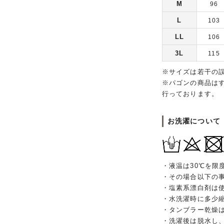
M
96
L
103
LL
106
3L
115
※サイズは若干の
※パゴンの商品は
行っております。
お洗濯について
・液温は30℃を限
・その場合以下の
・塩素系漂白剤は
・水洗濯時に多少
・タンブラー乾燥
・洗濯後は脱水し