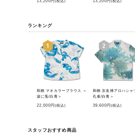
13,200円
13,200円
(税込)
(税込)
ランキング
和柄 マオカラーブラウス ＜
和柄 京友禅アロハシャ
波に兎/白青＞
孔雀/白青＞
22,000円
39,600円
(税込)
(税込)
スタッフおすすめ商品