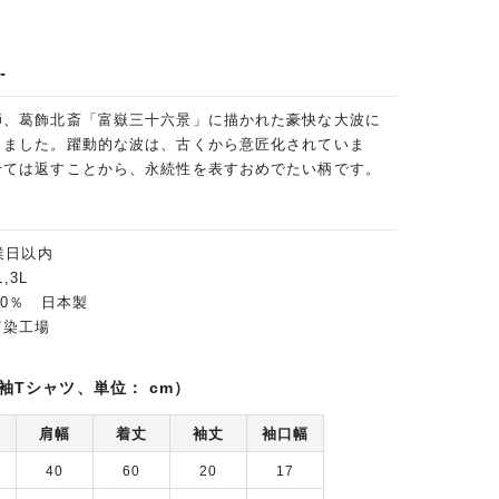
-
師、葛飾北斎「富嶽三十六景」に描かれた豪快な大波に
しました。躍動的な波は、古くから意匠化されていま
せては返すことから、永続性を表すおめでたい柄です。
業日以内
,3L
00％ 日本製
富染工場
袖Tシャツ、単位： cm）
肩幅
着丈
袖丈
袖口幅
40
60
20
17