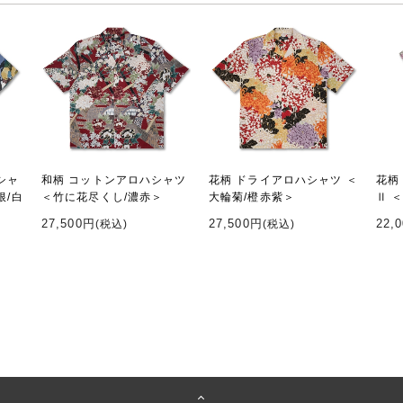
シャ
和柄 コットンアロハシャツ
花柄 ドライアロハシャツ ＜
花柄
根/白
＜竹に花尽くし/濃赤＞
大輪菊/橙赤紫＞
Ⅱ 
27,500円
27,500円
22,
(税込)
(税込)