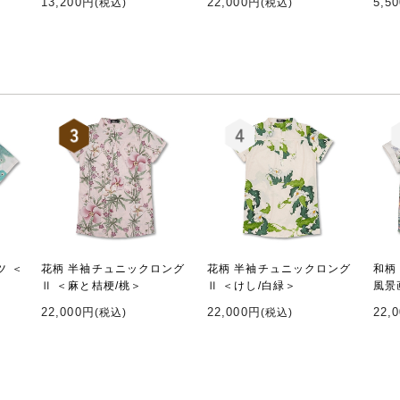
13,200円
22,000円
5,5
(税込)
(税込)
ツ ＜
花柄 半袖チュニックロング
花柄 半袖チュニックロング
和柄
Ⅱ ＜麻と桔梗/桃＞
Ⅱ ＜けし/白緑＞
風景
22,000円
22,000円
22,
(税込)
(税込)