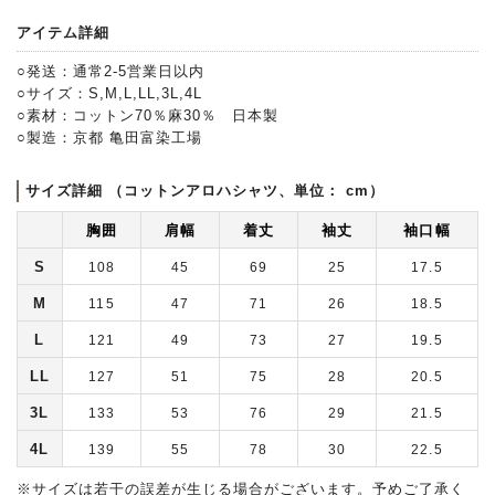
アイテム詳細
○発送：通常2-5営業日以内
○サイズ：S,M,L,LL,3L,4L
○素材：コットン70％麻30％ 日本製
○製造：京都 亀田富染工場
サイズ詳細 （コットンアロハシャツ、単位： cm）
胸囲
肩幅
着丈
袖丈
袖口幅
S
108
45
69
25
17.5
M
115
47
71
26
18.5
L
121
49
73
27
19.5
LL
127
51
75
28
20.5
3L
133
53
76
29
21.5
4L
139
55
78
30
22.5
※サイズは若干の誤差が生じる場合がございます。予めご了承く