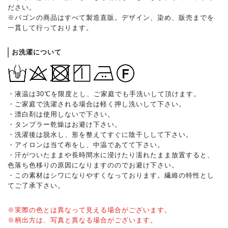
ださい。
※パゴンの商品はすべて製造直販。デザイン、染め、販売までを
一貫して行っております。
お洗濯について
・液温は30℃を限度とし、ご家庭でも手洗いして頂けます。
・ご家庭で洗濯される場合は軽く押し洗いして下さい。
・漂白剤は使用しないで下さい。
・タンブラー乾燥はお避け下さい。
・洗濯後は脱水し、形を整えてすぐに陰干しして下さい。
・アイロンは当て布をし、中温であてて下さい。
・汗がついたままや長時間水に浸けたり濡れたまま放置すると、
色落ち色移りの原因になりますののでお避け下さい。
・この素材はシワになりやすくなっております。繊維の特性とし
てご了承下さい。
※実際の色とは異なって見える場合がございます。
※柄出方は、写真と異なる場合がございます。