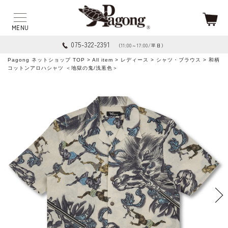
075-322-2391
（11:00～17:00/平日）
Pagong ネットショップ TOP
>
All item
>
レディース
>
シャツ・ブラウス
> 和柄
コットンアロハシャツ ＜地獄の鬼/浅葱色＞