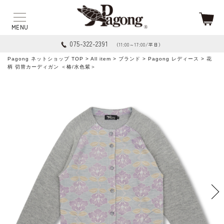
075-322-2391
（11:00～17:00/平日）
Pagong ネットショップ TOP
>
All item
>
ブランド
>
Pagong レディース
> 花
柄 切替カーディガン ＜椿/水色紫＞