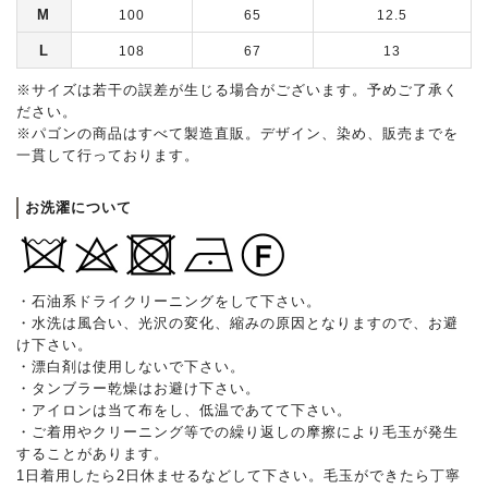
M
100
65
12.5
L
108
67
13
※サイズは若干の誤差が生じる場合がございます。予めご了承く
ださい。
※パゴンの商品はすべて製造直販。デザイン、染め、販売までを
一貫して行っております。
お洗濯について
・石油系ドライクリーニングをして下さい。
・水洗は風合い、光沢の変化、縮みの原因となりますので、お避
け下さい。
・漂白剤は使用しないで下さい。
・タンブラー乾燥はお避け下さい。
・アイロンは当て布をし、低温であてて下さい。
・ご着用やクリーニング等での繰り返しの摩擦により毛玉が発生
することがあります。
1日着用したら2日休ませるなどして下さい。毛玉ができたら丁寧