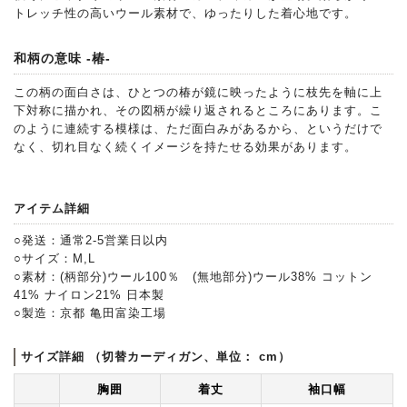
トレッチ性の高いウール素材で、ゆったりした着心地です。
和柄の意味 -椿-
この柄の面白さは、ひとつの椿が鏡に映ったように枝先を軸に上
下対称に描かれ、その図柄が繰り返されるところにあります。こ
のように連続する模様は、ただ面白みがあるから、というだけで
なく、切れ目なく続くイメージを持たせる効果があります。
アイテム詳細
○発送：通常2-5営業日以内
○サイズ：M,L
○素材：(柄部分)ウール100％ (無地部分)ウール38% コットン
41% ナイロン21% 日本製
○製造：京都 亀田富染工場
サイズ詳細 （切替カーディガン、単位： cm）
胸囲
着丈
袖口幅