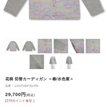
花柄 切替カーディガン ＜椿/水色紫＞
品番： L41070907ALV00
29,700円
(税込)
[270ポイント進呈 ]