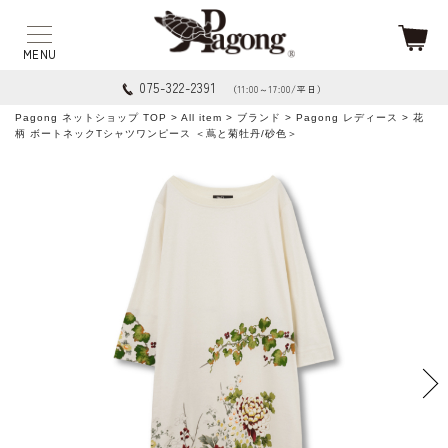
075-322-2391
（11:00～17:00/平日）
Pagong ネットショップ TOP
>
All item
>
ブランド
>
Pagong レディース
> 花
柄 ボートネックTシャツワンピース ＜蔦と菊牡丹/砂色＞