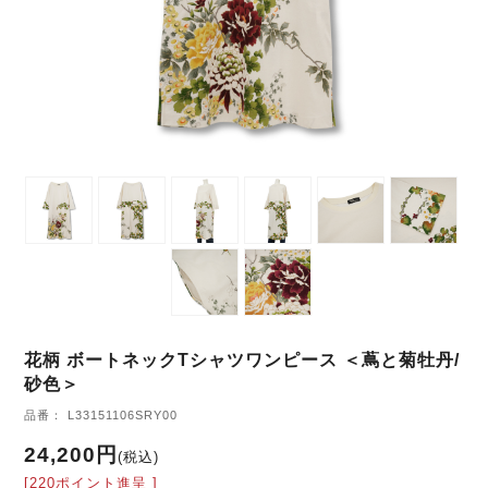
花柄 ボートネックTシャツワンピース ＜蔦と菊牡丹/
砂色＞
品番： L33151106SRY00
24,200円
(税込)
[220ポイント進呈 ]