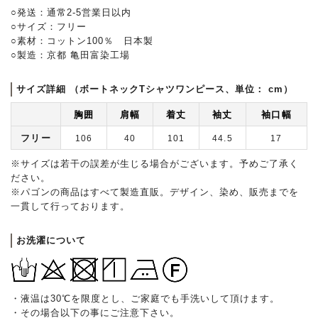
○発送：通常2-5営業日以内
○サイズ：フリー
○素材：コットン100％ 日本製
○製造：京都 亀田富染工場
サイズ詳細 （ボートネックTシャツワンピース、単位： cm）
胸囲
肩幅
着丈
袖丈
袖口幅
フリー
106
40
101
44.5
17
※サイズは若干の誤差が生じる場合がございます。予めご了承く
ださい。
※パゴンの商品はすべて製造直販。デザイン、染め、販売までを
一貫して行っております。
お洗濯について
・液温は30℃を限度とし、ご家庭でも手洗いして頂けます。
・その場合以下の事にご注意下さい。