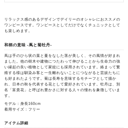
リラックス感のあるデザインでデイリーのオシャレにおススメの
ワンピースです。ワンピースとしてだけでなくチュニックとして
も楽しめます。
和柄の意味 -蔦と菊牡丹-
蔦は手のひら状の葉と蔓をなした茎が美しく、その風情が好まれ
ました。他の樹木や建物につたわって伸びることから生命力の強
い縁起の良い植物として家紋にも採用されています。絡まって繁
殖する様は馴染み客と一生離れないことにつながると芸妓たちに
も好まれたようです。菊は長寿を意味するモチーフとして描か
れ、日本の秋を代表する花として愛好されています。牡丹は、別
名「富貴花」と呼ばれ豊かさに対する人々の憧れを象徴していま
す。
モデル：身長160cm
着用サイズ：フリー
アイテム詳細