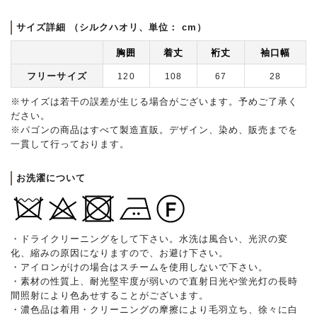
サイズ詳細 （シルクハオリ、単位： cm）
胸囲
着丈
裄丈
袖口幅
フリーサイズ
120
108
67
28
※サイズは若干の誤差が生じる場合がございます。予めご了承く
ださい。
※パゴンの商品はすべて製造直販。デザイン、染め、販売までを
一貫して行っております。
お洗濯について
・ドライクリーニングをして下さい。水洗は風合い、光沢の変
化、縮みの原因になりますので、お避け下さい。
・アイロンがけの場合はスチームを使用しないで下さい。
・素材の性質上、耐光堅牢度が弱いので直射日光や蛍光灯の長時
間照射により色あせすることがございます。
・濃色品は着用・クリーニングの摩擦により毛羽立ち、徐々に白