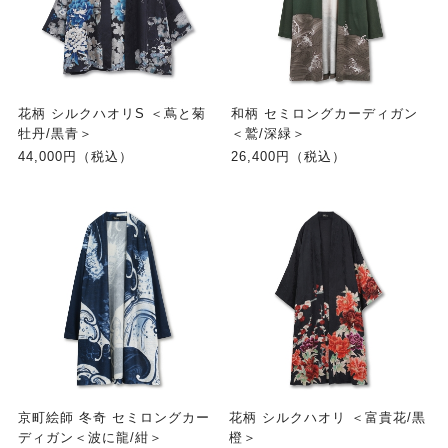
花柄 シルクハオリS ＜蔦と菊
和柄 セミロングカーディガン
牡丹/黒青＞
＜鷲/深緑＞
44,000円（税込）
26,400円（税込）
京町絵師 冬奇 セミロングカー
花柄 シルクハオリ ＜富貴花/黒
ディガン＜波に龍/紺＞
橙＞