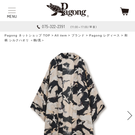
075-322-2391
（11:00～17:00/平日）
Pagong ネットショップ TOP
>
All item
>
ブランド
>
Pagong レディース
> 和
柄 シルクハオリ ＜鶴/黒＞