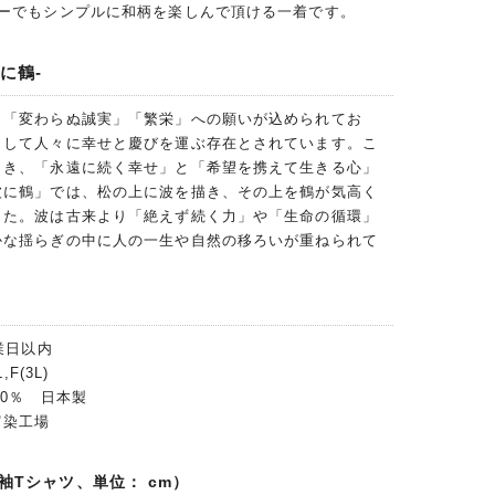
ナーでもシンプルに和柄を楽しんで頂ける一着です。
に鶴-
」「変わらぬ誠実」「繁栄」への願いが込められてお
として人々に幸せと慶びを運ぶ存在とされています。こ
とき、「永遠に続く幸せ」と「希望を携えて生きる心」
波に鶴」では、松の上に波を描き、その上を鶴が気高く
した。波は古来より「絶えず続く力」や「生命の循環」
かな揺らぎの中に人の一生や自然の移ろいが重ねられて
業日以内
F(3L)
00％ 日本製
富染工場
袖Tシャツ、単位： cm）