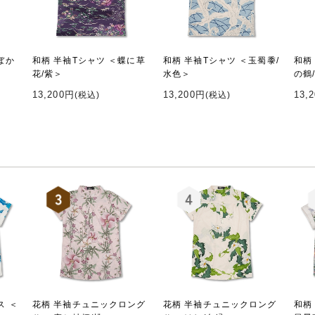
ぼか
和柄 半袖Tシャツ ＜蝶に草
和柄 半袖Tシャツ ＜玉蜀黍/
和柄
花/紫＞
水色＞
の鶴
13,200円
13,200円
13,
(税込)
(税込)
ス ＜
花柄 半袖チュニックロング
花柄 半袖チュニックロング
和柄