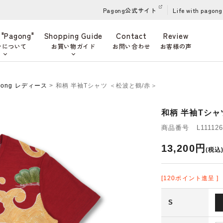
Pagong公式サイト
Life with pagong
 "Pagong"
Shopping Guide
Contact
Review
ンについて
お買い物ガイド
お問い合わせ
お客様の声
gong レディース
> 和柄 半袖Tシャツ ＜松波と鶴/赤＞
和柄 半袖Tシャ
商品番号 L111126
13,200円
(税込
[120ポイント進呈 ]
S