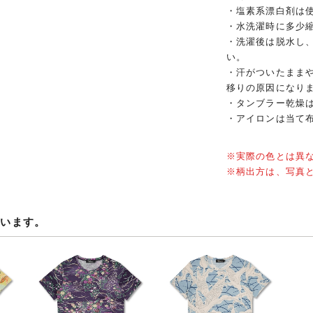
・塩素系漂白剤は
・水洗濯時に多少
・洗濯後は脱水し
い。
・汗がついたまま
移りの原因になり
・タンブラー乾燥
・アイロンは当て
※実際の色とは異
※柄出方は、写真
ています。