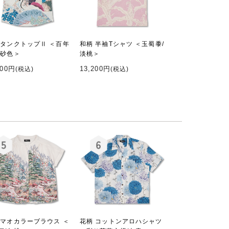
 タンクトップⅡ ＜百年
和柄 半袖Tシャツ ＜玉蜀黍/
/砂色＞
淡桃＞
200円
13,200円
(税込)
(税込)
 マオカラーブラウス ＜
花柄 コットンアロハシャツ