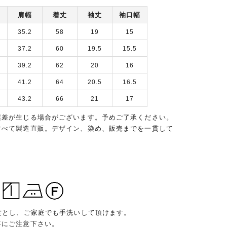
肩幅
着丈
袖丈
袖口幅
35.2
58
19
15
37.2
60
19.5
15.5
39.2
62
20
16
41.2
64
20.5
16.5
43.2
66
21
17
誤差が生じる場合がございます。予めご了承ください。
すべて製造直販。デザイン、染め、販売までを一貫して
度とし、ご家庭でも手洗いして頂けます。
事にご注意下さい。