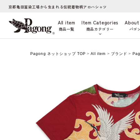
京都亀田富染工場から生まれる伝統着物柄アロハシャツ
All item
Item Categories
About
商品一覧
商品カテゴリー
パゴ
Pagong ネットショップ TOP
>
All item
>
ブランド
>
Pa