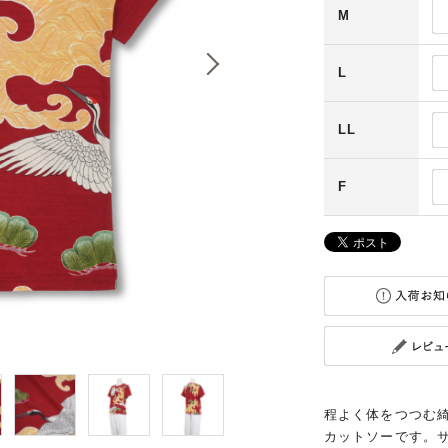
M
L
LL
F
程よく体をつつむ
カットソーです。