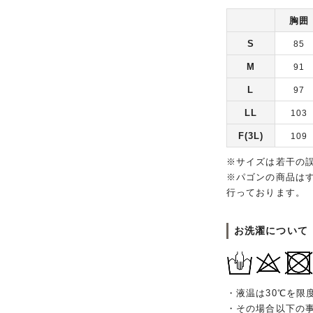
胸囲
S
85
M
91
L
97
LL
103
F(3L)
109
※サイズは若干の
※パゴンの商品は
行っております。
お洗濯について
・液温は30℃を限
・その場合以下の