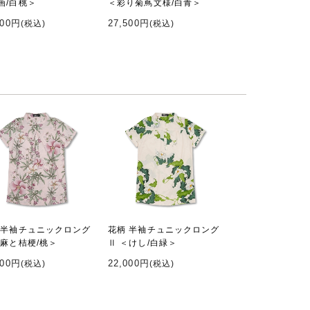
画/白桃＞
＜彩り菊蔦文様/白青＞
000円
27,500円
(税込)
(税込)
 半袖チュニックロング
花柄 半袖チュニックロング
＜麻と桔梗/桃＞
Ⅱ ＜けし/白緑＞
000円
22,000円
(税込)
(税込)