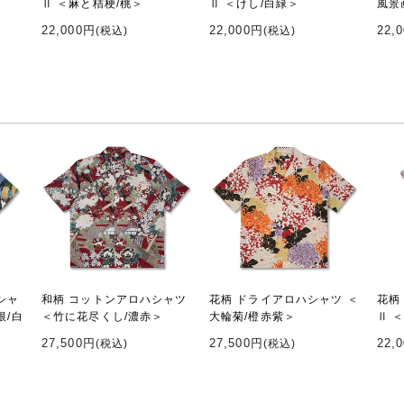
Ⅱ ＜麻と桔梗/桃＞
Ⅱ ＜けし/白緑＞
風景
22,000円
22,000円
22,
(税込)
(税込)
シャ
和柄 コットンアロハシャツ
花柄 ドライアロハシャツ ＜
花柄
根/白
＜竹に花尽くし/濃赤＞
大輪菊/橙赤紫＞
Ⅱ 
27,500円
27,500円
22,
(税込)
(税込)