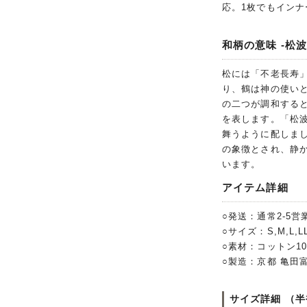
応。1枚でもイン
和柄の意味 -松波
松には「不老長寿
り、鶴は神の使い
の二つが調和する
を表します。「松
舞うように配しま
の象徴とされ、静
います。
アイテム詳細
○発送：通常2-5営
○サイズ：S,M,L,LL,
○素材：コットン1
○製造：京都 亀田
サイズ詳細 （半