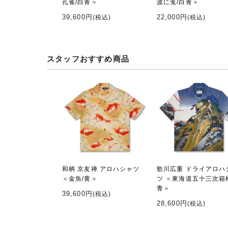
孔雀/白青＞
波に兎/白青＞
39,600円
22,000円
(税込)
(税込)
スタッフおすすめ商品
和柄 京友禅 アロハシャツ
歌川広重 ドライアロハ
＜金魚/黄＞
ツ ＜東海道五十三次箱
青＞
39,600円
(税込)
28,600円
(税込)