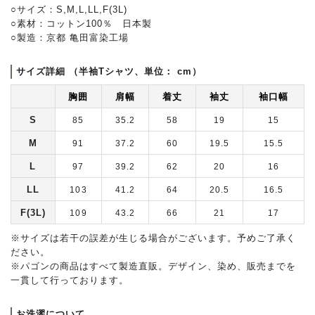
○サイズ：S,M,L,LL,F(3L)
○素材：コットン100％ 日本製
○製造：京都 亀田富染工場
サイズ詳細 （半袖Tシャツ、単位： cm）
胸囲
肩幅
着丈
袖丈
袖口幅
S
85
35.2
58
19
15
M
91
37.2
60
19.5
15.5
L
97
39.2
62
20
16
LL
103
41.2
64
20.5
16.5
F(3L)
109
43.2
66
21
17
※サイズは若干の誤差が生じる場合がございます。予めご了承く
ださい。
※パゴンの商品はすべて製造直販。デザイン、染め、販売までを
一貫して行っております。
お洗濯について