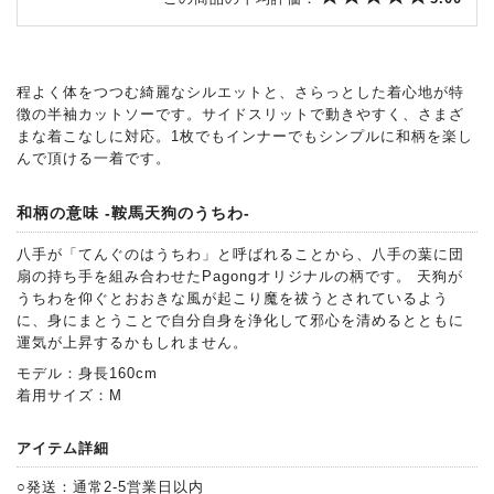
程よく体をつつむ綺麗なシルエットと、さらっとした着心地が特
徴の半袖カットソーです。サイドスリットで動きやすく、さまざ
まな着こなしに対応。1枚でもインナーでもシンプルに和柄を楽し
んで頂ける一着です。
和柄の意味 -鞍馬天狗のうちわ-
八手が「てんぐのはうちわ」と呼ばれることから、八手の葉に団
扇の持ち手を組み合わせたPagongオリジナルの柄です。 天狗が
うちわを仰ぐとおおきな風が起こり魔を祓うとされているよう
に、身にまとうことで自分自身を浄化して邪心を清めるとともに
運気が上昇するかもしれません。
モデル：身長160cm
着用サイズ：M
アイテム詳細
○発送：通常2-5営業日以内