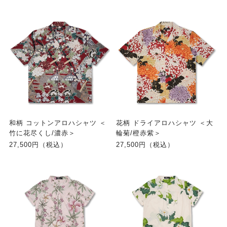
和柄 コットンアロハシャツ ＜
花柄 ドライアロハシャツ ＜大
竹に花尽くし/濃赤＞
輪菊/橙赤紫＞
27,500円（税込）
27,500円（税込）