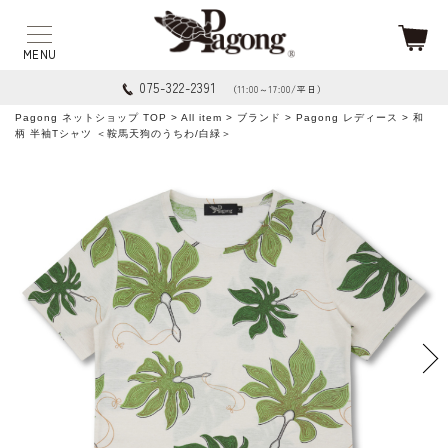
075-322-2391
（11:00～17:00/平日）
Pagong ネットショップ TOP
>
All item
>
ブランド
>
Pagong レディース
> 和
柄 半袖Tシャツ ＜鞍馬天狗のうちわ/白緑＞