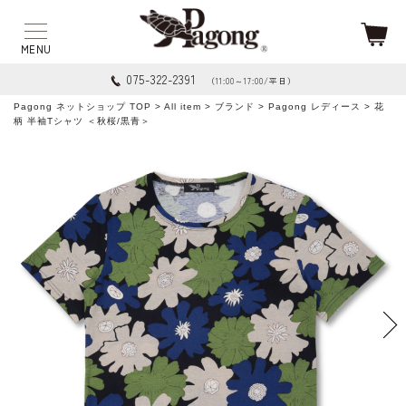
075-322-2391
（11:00～17:00/平日）
Pagong ネットショップ TOP
>
All item
>
ブランド
>
Pagong レディース
> 花
柄 半袖Tシャツ ＜秋桜/黒青＞