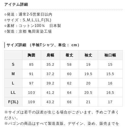
アイテム詳細
○発送：通常2-5営業日以内
○サイズ：S,M,L,LL,F(3L)
○素材：コットン100％ 日本製
○製造：京都 亀田富染工場
サイズ詳細 （半袖Tシャツ、単位： cm）
胸囲
肩幅
着丈
袖丈
袖口幅
S
85
35.2
58
19
15
M
91
37.2
60
19.5
15.5
L
97
39.2
62
20
16
LL
103
41.2
64
20.5
16.5
F(3L)
109
43.2
66
21
17
※サイズは若干の誤差が生じる場合がございます。予めご了承く
ださい。
※パゴンの商品はすべて製造直販。デザイン、染め、販売までを