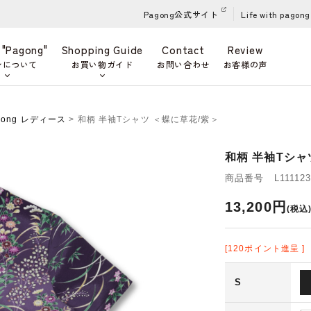
Pagong公式サイト
Life with pagong
 "Pagong"
Shopping Guide
Contact
Review
ンについて
お買い物ガイド
お問い合わせ
お客様の声
gong レディース
> 和柄 半袖Tシャツ ＜蝶に草花/紫＞
和柄 半袖Tシャ
商品番号 L111123
13,200円
(税込
[120ポイント進呈 ]
S