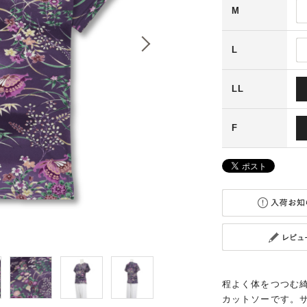
M
L
LL
F
程よく体をつつむ
カットソーです。