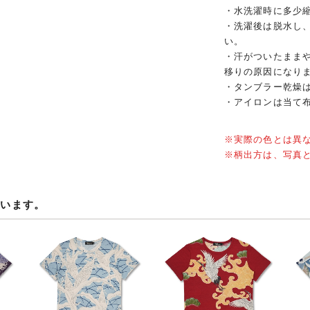
・水洗濯時に多少
・洗濯後は脱水し
い。
・汗がついたまま
移りの原因になり
・タンブラー乾燥
・アイロンは当て
※実際の色とは異
※柄出方は、写真
ています。