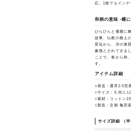
応。1枚でもイン
和柄の意味 -蝶に
ひらひらと優雅に
故事、仏教の教え
変化から、洋の東
象徴とされてきま
ことで、春から秋
す。
アイテム詳細
○発送：通常2-5営
○サイズ：S,M,L,LL,
○素材：コットン1
○製造：京都 亀田
サイズ詳細 （半