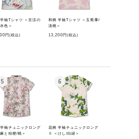
 半袖Tシャツ ＜京涼の
和柄 半袖Tシャツ ＜玉蜀黍/
/水色＞
淡桃＞
200円
13,200円
(税込)
(税込)
 半袖チュニックロング
花柄 半袖チュニックロング
＜麻と桔梗/桃＞
Ⅱ ＜けし/白緑＞