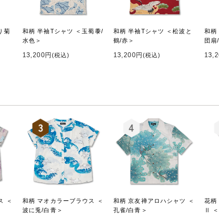
り菊
和柄 半袖Tシャツ ＜玉蜀黍/
和柄 半袖Tシャツ ＜松波と
和柄
水色＞
鶴/赤＞
団扇
13,200円
13,200円
13,
(税込)
(税込)
ス ＜
和柄 マオカラーブラウス ＜
和柄 京友禅アロハシャツ ＜
花柄
波に兎/白青＞
孔雀/白青＞
Ⅱ 