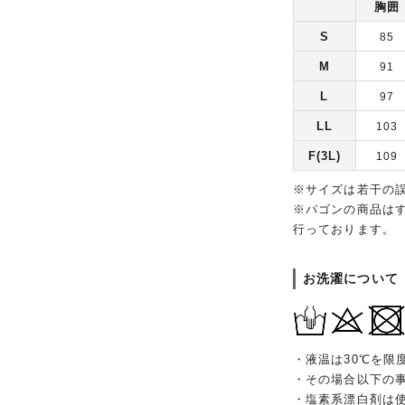
胸囲
S
85
M
91
L
97
LL
103
F(3L)
109
※サイズは若干の
※パゴンの商品は
行っております。
お洗濯について
・液温は30℃を限
・その場合以下の
・塩素系漂白剤は