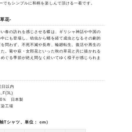
ナーでもシンプルに和柄を楽しんで頂ける一着です。
草花-
舞い春の訪れを感じさせる蝶は、ギリシャ神話や中国の
の中にも登場し、幼虫から蛹を経て成虫となるその劇的
西を問わず、不死不滅や長寿、輪廻転生、復活や再生の
した。菊や萩・女郎花といった秋の草花と共に描かれる
、めぐる季節が絶え間なく続いてゆく様子が感じられま
業日以内
F(3L)
00％ 日本製
富染工場
袖Tシャツ、単位： cm）