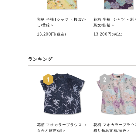
和柄 半袖Tシャツ ＜桜ぼか
花柄 半袖Tシャツ ＜彩
し/黄緑＞
蔦文様/紫＞
13,200円
13,200円
(税込)
(税込)
ランキング
花柄 マオカラーブラウス ＜
花柄 マオカラーブラウ
百合と露芝/紺＞
彩り菊蔦文様/藤色＞