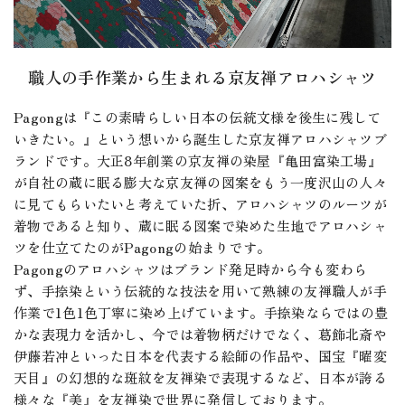
職人の手作業から生まれる京友禅アロハシャツ
Pagongは『この素晴らしい日本の伝統文様を後生に残して
いきたい。』という想いから誕生した京友禅アロハシャツブ
ランドです。大正8年創業の京友禅の染屋『亀田富染工場』
が自社の蔵に眠る膨大な京友禅の図案をもう一度沢山の人々
に見てもらいたいと考えていた折、アロハシャツのルーツが
着物であると知り、蔵に眠る図案で染めた生地でアロハシャ
ツを仕立てたのがPagongの始まりです。
Pagongのアロハシャツはブランド発足時から今も変わら
ず、手捺染という伝統的な技法を用いて熟練の友禅職人が手
作業で1色1色丁寧に染め上げています。手捺染ならではの豊
かな表現力を活かし、今では着物柄だけでなく、葛飾北斎や
伊藤若冲といった日本を代表する絵師の作品や、国宝『曜変
天目』の幻想的な斑紋を友禅染で表現するなど、日本が誇る
様々な『美』を友禅染で世界に発信しております。