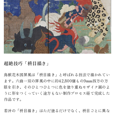
超絶技巧「枡目描き」
鳥獣花木図屏風は「枡目描き」と呼ばれる技法で描かれてい
ます。六曲一双の屏風の中に約42,800個もの9mm四方の方
眼を引き、そのひとつひとつに色を塗り重ねモザイク画のよ
うに形をつくっていく途方もない制作プロセス経て完成した
作品です。
若冲の「枡目描き」はただ塗るだけでなく、枡目ごとに異な