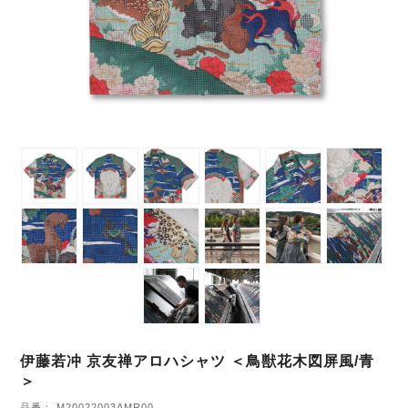
伊藤若冲 京友禅アロハシャツ ＜鳥獣花木図屏風/青
＞
品番： M20022003AMR00