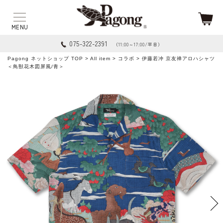
075-322-2391
（11:00～17:00/平日）
Pagong ネットショップ TOP
>
All item
>
コラボ
> 伊藤若冲 京友禅アロハシャツ
＜鳥獣花木図屏風/青＞