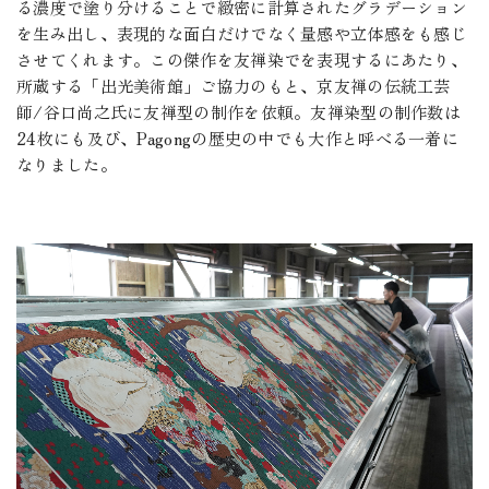
る濃度で塗り分けることで緻密に計算されたグラデーション
を生み出し、表現的な面白だけでなく量感や立体感をも感じ
させてくれます。この傑作を友禅染でを表現するにあたり、
所蔵する「出光美術館」ご協力のもと、京友禅の伝統工芸
師/谷口尚之氏に友禅型の制作を依頼。友禅染型の制作数は
24枚にも及び、Pagongの歴史の中でも大作と呼べる一着に
なりました。