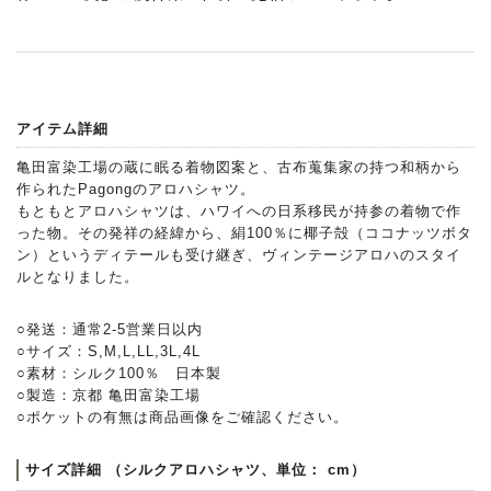
アイテム詳細
亀田富染工場の蔵に眠る着物図案と、古布蒐集家の持つ和柄から
作られたPagongのアロハシャツ。
もともとアロハシャツは、ハワイへの日系移民が持参の着物で作
った物。その発祥の経緯から、絹100％に椰子殻（ココナッツボタ
ン）というディテールも受け継ぎ、ヴィンテージアロハのスタイ
ルとなりました。
○発送：通常2-5営業日以内
○サイズ：S,M,L,LL,3L,4L
○素材：シルク100％ 日本製
○製造：京都 亀田富染工場
○ポケットの有無は商品画像をご確認ください。
サイズ詳細 （シルクアロハシャツ、単位： cm）