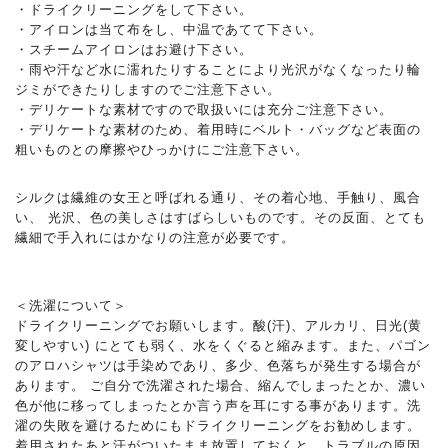
・ドライクリーニングをして下さい。
・アイロンは当て布をし、中温であてて下さい。
・スチームアイロンはお避け下さい。
・雨や汗など水に濡れたりすることにより光沢がなくなったり輪
ジミができたりしますのでご注意下さい。
・デリケートな素材ですので取扱いには充分ご注意下さい。
・デリケートな素材のため、着用時にベルト・バッグなど表面の
粗いものとの摩擦やひっかけにご注意下さい。
シルクは繊維の女王と呼ばれる通り、その着心地、手触り、風合
い、 光沢、色の美しさはすばらしいものです。その反面、とても
繊細で手入れにはかなりの注意が必要です。
＜洗濯について＞
ドライクリーニングでお願いします。酸(汗)、アルカリ、日光(黄
変しやすい) にとても弱く、水をくぐると縮みます。また、パゴン
のアロハシャツは手染めであり、多少、色落ちが発生する場合が
あります。 ご自分で洗濯された場合、縮んでしまったとか、濃い
色が他に移ってしまったとか言う声を耳にする事があります。洗
濯の失敗を避けるためにもドライクリーニングをお勧めします。
着用されたあと汗がついたまま放置しておくと、トラブルの原因