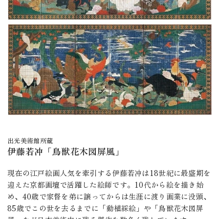
出光美術館所蔵
伊藤若冲「鳥獣花木図屏風」
現在の江戸絵画人気を牽引する伊藤若冲は18世紀に最盛期を
迎えた京都画壇で活躍した絵師です。10代から絵を描き始
め、40歳で家督を弟に譲ってからは生涯に渡り画業に没頭、
85歳でこの世を去るまでに「動植綵絵」や「鳥獣花木図屏