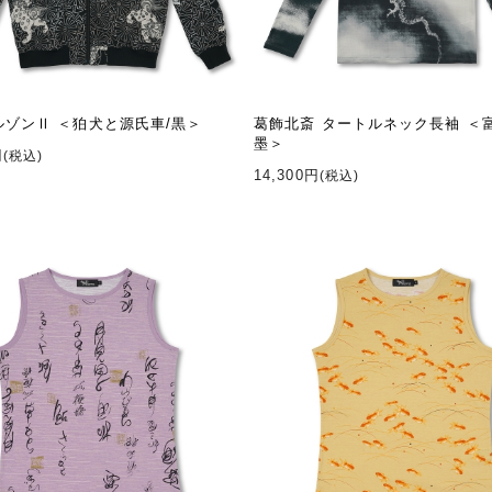
ルゾンⅡ ＜狛犬と源氏車/黒＞
葛飾北斎 タートルネック長袖 ＜
墨＞
円
(税込)
14,300円
(税込)