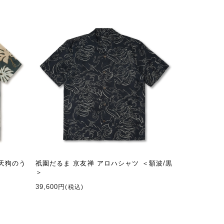
馬天狗のう
祇園だるま 京友禅 アロハシャツ ＜額波/黒
＞
39,600円
(税込)