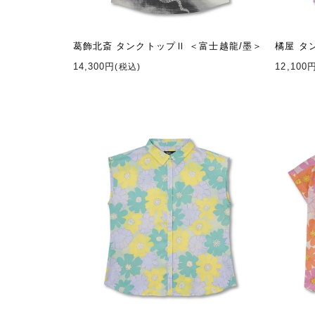
葛飾北斎 タンクトップⅡ ＜富士越龍/墨＞
橘屋 タ
14,300円
12,100
(税込)