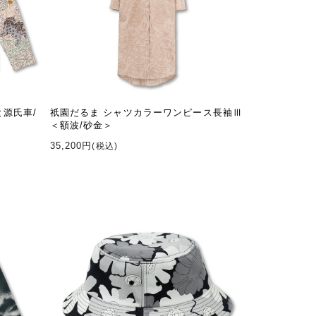
と源氏車/
祇園だるま シャツカラーワンピース長袖Ⅲ
＜額波/砂金＞
35,200円
(税込)