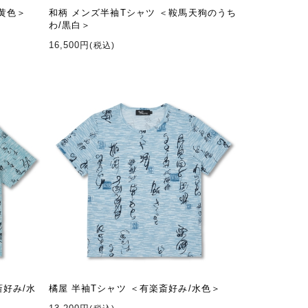
/黄色＞
和柄 メンズ半袖Tシャツ ＜鞍馬天狗のうち
わ/黒白＞
16,500円
(税込)
斎好み/水
橘屋 半袖Tシャツ ＜有楽斎好み/水色＞