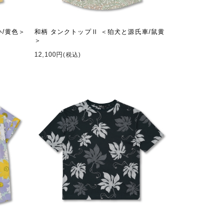
い/黄色＞
和柄 タンクトップⅡ ＜狛犬と源氏車/鼠黄
＞
12,100円
(税込)