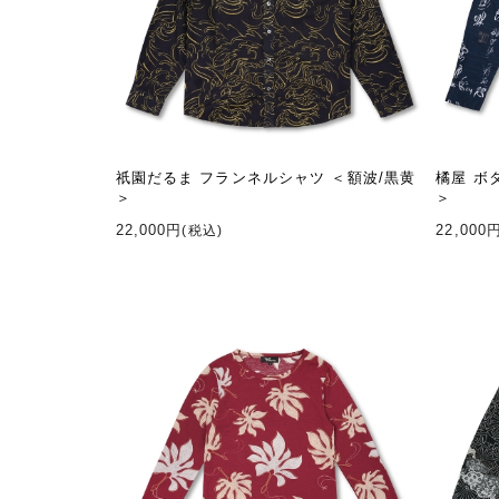
祇園だるま フランネルシャツ ＜額波/黒黄
橘屋 ボ
＞
＞
22,000円
22,000
(税込)