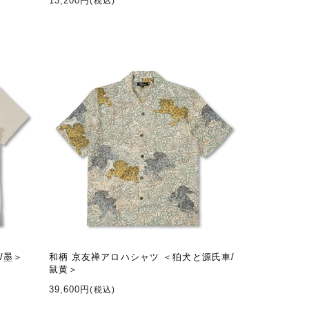
13,200円
(税込)
/墨＞
和柄 京友禅アロハシャツ ＜狛犬と源氏車/
鼠黄＞
39,600円
(税込)