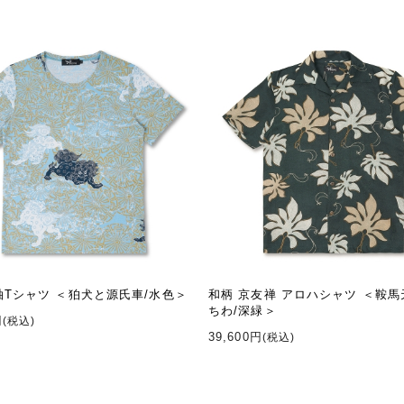
袖Tシャツ ＜狛犬と源氏車/水色＞
和柄 京友禅 アロハシャツ ＜鞍
ちわ/深緑＞
円
(税込)
39,600円
(税込)