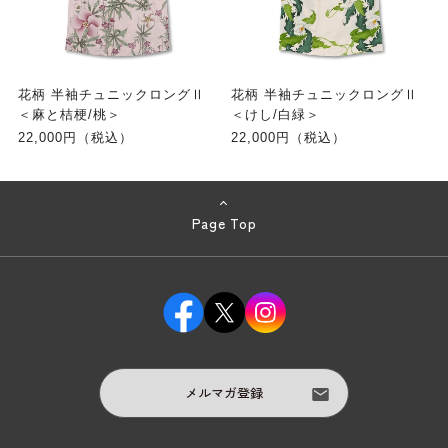
花柄 半袖チュニックロングⅡ
花柄 半袖チュニックロングⅡ
＜麻と桔梗/桃＞
＜けし/白緑＞
22,000円（税込）
22,000円（税込）
Page Top
メルマガ登録