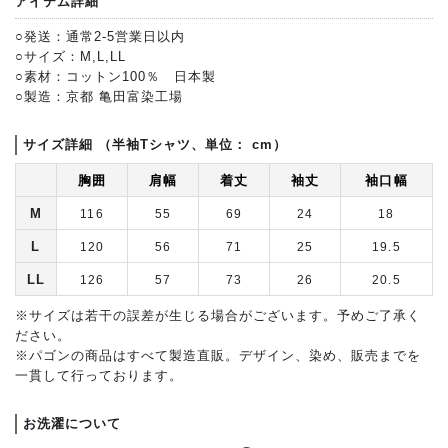
アイテム詳細
○発送：通常2-5営業日以内
○サイズ：M,L,LL
○素材：コットン100％ 日本製
○製造：京都 亀田富染工場
サイズ詳細 （半袖Tシャツ、単位： cm）
胸囲
肩幅
着丈
袖丈
袖口幅
M
116
55
69
24
18
L
120
56
71
25
19.5
LL
126
57
73
26
20.5
※サイズは若干の誤差が生じる場合がございます。予めご了承く
ださい。
※パゴンの商品はすべて製造直販。デザイン、染め、販売までを
一貫して行っております。
お洗濯について