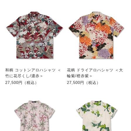
和柄 コットンアロハシャツ ＜
花柄 ドライアロハシャツ ＜大
竹に花尽くし/濃赤＞
輪菊/橙赤紫＞
27,500円（税込）
27,500円（税込）