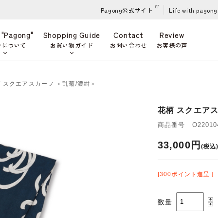
Pagong公式サイト
Life with pagong
 "Pagong"
Shopping Guide
Contact
Review
ンについて
お買い物ガイド
お問い合わせ
お客様の声
柄 スクエアスカーフ ＜乱菊/濃紺＞
花柄 スクエアス
商品番号 O220104
33,000円
(税込
[300ポイント進呈 ]
数量