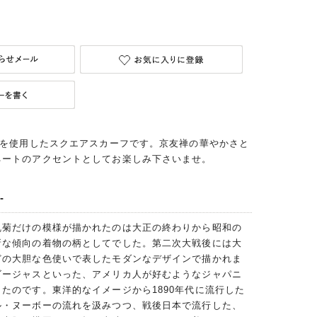
地を使用したスクエアスカーフです。京友禅の華やかさと
ネートのアクセントとしてお楽しみ下さいませ。
-
乱菊だけの模様が描かれたのは大正の終わりから昭和の
新な傾向の着物の柄としてでした。第二次大戦後には大
どの大胆な色使いで表したモダンなデザインで描かれま
ゴージャスといった、アメリカ人が好むようなジャパニ
たのです。東洋的なイメージから1890年代に流行した
ル・ヌーボーの流れを汲みつつ、戦後日本で流行した、