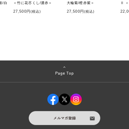
根/白
＜竹に花尽くし/濃赤＞
大輪菊/橙赤紫＞
Ⅱ 
27,500円
27,500円
22,
(税込)
(税込)
Page Top
メルマガ登録