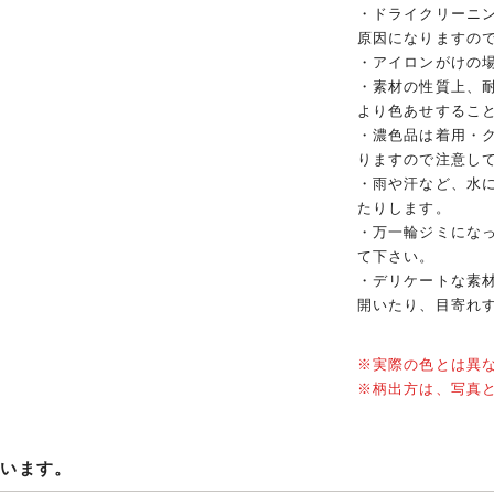
・ドライクリーニ
原因になりますの
・アイロンがけの
・素材の性質上、
より色あせするこ
・濃色品は着用・
りますので注意し
・雨や汗など、水
たりします。
・万一輪ジミにな
て下さい。
・デリケートな素
開いたり、目寄れ
※実際の色とは異
※柄出方は、写真
ています。