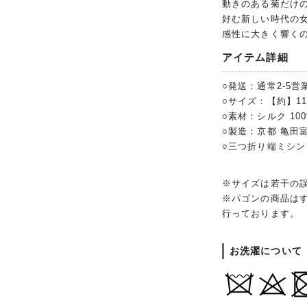
動きのある菊だけ
好む新しい時代の
感性に大きく響く
アイテム詳細
○発送：通常2-5営
○サイズ：【約】11
○素材：シルク 1
○製造：京都 亀田
○三つ折り端ミシ
※サイズは若干の
※パゴンの商品は
行っております。
お洗濯について