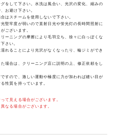
ングをして下さい。水洗は風合い、光沢の変化、縮みの
で、お避け下さい。
場合はスチームを使用しないで下さい。
耐光堅牢度が弱いので直射日光や蛍光灯の長時間照射に
とがございます。
クリーニングの摩擦により毛羽立ち、徐々に白っぽくな
て下さい。
に濡れることにより光沢がなくなったり、輪ジミができ
った場合は、クリーニング店に説明の上、修正依頼をし
材ですので、激しい運動や極度に力が加われば縫い目が
する性質を持っています。
なって見える場合がございます。
と異なる場合がございます。