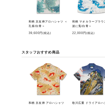
和柄 京友禅アロハシャツ ＜
和柄 マオカラーブラウ
孔雀/白青＞
波に兎/白青＞
39,600円
22,000円
(税込)
(税込)
スタッフおすすめ商品
和柄 京友禅 アロハシャツ
歌川広重 ドライアロハ