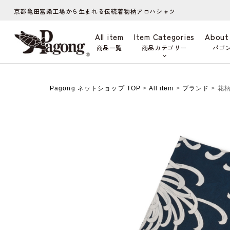
京都亀田富染工場から生まれる伝統着物柄アロハシャツ
All item
Item Categories
About
商品一覧
商品カテゴリー
パゴ
Pagong ネットショップ TOP
>
All item
>
ブランド
> 花