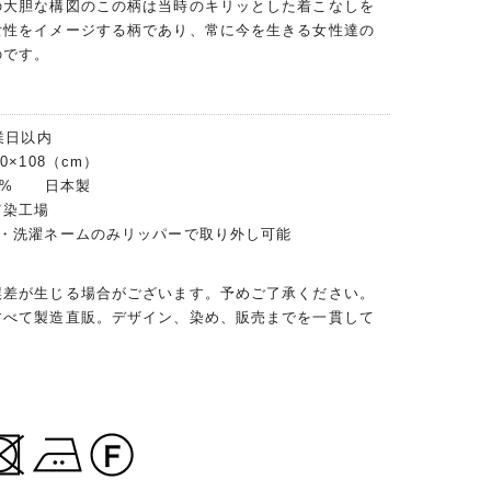
の大胆な構図のこの柄は当時のキリッとした着こなしを
女性をイメージする柄であり、常に今を生きる女性達の
のです。
業日以内
0×108（cm）
00% 日本製
富染工場
ン・洗濯ネームのみリッパーで取り外し可能
誤差が生じる場合がございます。予めご了承ください。
すべて製造直販。デザイン、染め、販売までを一貫して