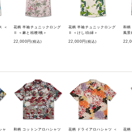
ス ＜
花柄 半袖チュニックロング
花柄 半袖チュニックロング
和柄
Ⅱ ＜麻と桔梗/桃＞
Ⅱ ＜けし/白緑＞
風景
22,000円
22,000円
22,
(税込)
(税込)
シャ
和柄 コットンアロハシャツ
花柄 ドライアロハシャツ ＜
花柄