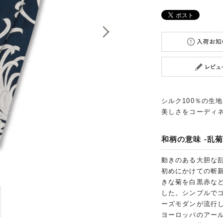
シルク100％の生
美しさをコーディ
和柄の意味 -乱菊
動きのある大胆な
初めにかけての斬
きな菊を白黒赤な
した。シンプルで
ーズモダンが流行し
ヨーロッパのアー