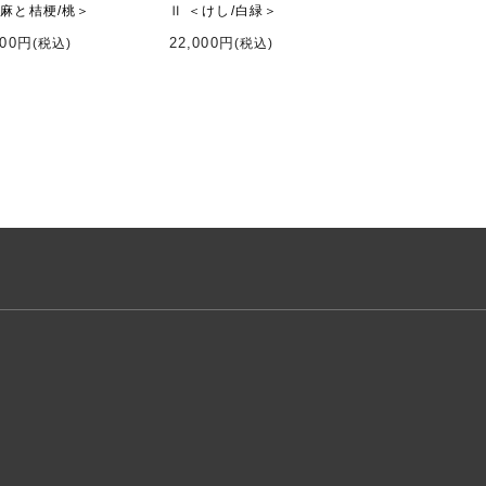
＜麻と桔梗/桃＞
Ⅱ ＜けし/白緑＞
000円
22,000円
(税込)
(税込)