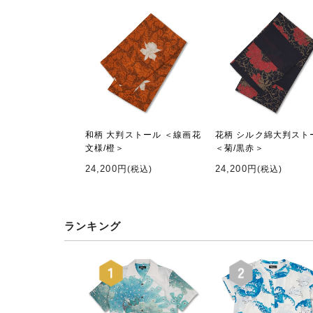
和柄 大判ストール ＜線画花
花柄 シルク綿大判スト
文様/橙＞
＜菊/黒赤＞
24,200円
24,200円
(税込)
(税込)
ランキング